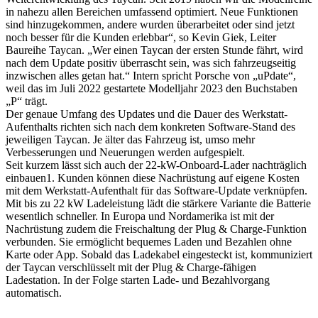
in nahezu allen Bereichen umfassend optimiert. Neue Funktionen
sind hinzugekommen, andere wurden überarbeitet oder sind jetzt
noch besser für die Kunden erlebbar“, so Kevin Giek, Leiter
Baureihe Taycan. „Wer einen Taycan der ersten Stunde fährt, wird
nach dem Update positiv überrascht sein, was sich fahrzeugseitig
inzwischen alles getan hat.“ Intern spricht Porsche von „uPdate“,
weil das im Juli 2022 gestartete Modelljahr 2023 den Buchstaben
„P“ trägt.
Der genaue Umfang des Updates und die Dauer des Werkstatt-
Aufenthalts richten sich nach dem konkreten Software-Stand des
jeweiligen Taycan. Je älter das Fahrzeug ist, umso mehr
Verbesserungen und Neuerungen werden aufgespielt.
Seit kurzem lässt sich auch der 22-kW-Onboard-Lader nachträglich
einbauen1. Kunden können diese Nachrüstung auf eigene Kosten
mit dem Werkstatt-Aufenthalt für das Software-Update verknüpfen.
Mit bis zu 22 kW Ladeleistung lädt die stärkere Variante die Batterie
wesentlich schneller. In Europa und Nordamerika ist mit der
Nachrüstung zudem die Freischaltung der Plug & Charge-Funktion
verbunden. Sie ermöglicht bequemes Laden und Bezahlen ohne
Karte oder App. Sobald das Ladekabel eingesteckt ist, kommuniziert
der Taycan verschlüsselt mit der Plug & Charge-fähigen
Ladestation. In der Folge starten Lade- und Bezahlvorgang
automatisch.