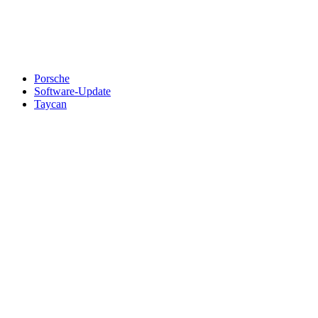
An welche Email-Adresse sollen wir die Motor Freizeit Trends
News senden?
Your email
johnsmith@example.com
Newsletter abonnieren
Porsche
Software-Update
Taycan