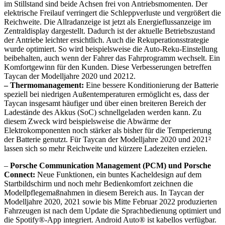
im Stillstand sind beide Achsen frei von Antriebsmomenten. Der
elektrische Freilauf verringert die Schleppverluste und vergrößert die
Reichweite. Die Allradanzeige ist jetzt als Energieflussanzeige im
Zentraldisplay dargestellt. Dadurch ist der aktuelle Betriebszustand
der Antriebe leichter ersichtlich. Auch die Rekuperationsstrategie
wurde optimiert. So wird beispielsweise die Auto-Reku-Einstellung
beibehalten, auch wenn der Fahrer das Fahrprogramm wechselt. Ein
Komfortgewinn für den Kunden. Diese Verbesserungen betreffen
Taycan der Modelljahre 2020 und 20212.
– Thermomanagement:
Eine bessere Konditionierung der Batterie
speziell bei niedrigen Außentemperaturen ermöglicht es, dass der
Taycan insgesamt häufiger und über einen breiteren Bereich der
Ladestände des Akkus (SoC) schnellgeladen werden kann. Zu
diesem Zweck wird beispielsweise die Abwärme der
Elektrokomponenten noch stärker als bisher für die Temperierung
der Batterie genutzt. Für Taycan der Modelljahre 2020 und 2021²
lassen sich so mehr Reichweite und kürzere Ladezeiten erzielen.
–
Porsche Communication Management (PCM) und Porsche
Connect:
Neue Funktionen, ein buntes Kacheldesign auf dem
Startbildschirm und noch mehr Bedienkomfort zeichnen die
Modellpflegemaßnahmen in diesem Bereich aus. In Taycan der
Modelljahre 2020, 2021 sowie bis Mitte Februar 2022 produzierten
Fahrzeugen ist nach dem Update die Sprachbedienung optimiert und
die Spotify®-App integriert. Android Auto® ist kabellos verfügbar.