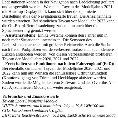
Ladestationen können in der Navigation nach Ladeleistung gefiltert
und ausgewählt werden. Wer einen Taycan des Modelljahres 2021
mit Head-up-Display fährt, kann sich über die optimierte
Darstellung etwa der Navigationskarte freuen. Die Anzeigeinhalte
wurden erweitert. Bei sämtlichen Taycan vor Modelljahr 2023 kann
die On-Board-Betriebsanleitung zudem nun auch über die
Sprachsteuerung genutzt werden.
–
Assistenzsysteme:
Einige Systeme können den Fahrer nun in
noch mehr Situationen unterstützen. Die Sensoren des
Parkassistenten arbeiten mit größerer Reichweite. Auch die Suche
nach freien Parkplätzen wurde verbessert, sodass nun auch kleinere
Lücken angeboten werden. Von diesen Verbesserungen profitieren
Taycan der Modelljahre 2020, 2021 und 2022.
–
Freischalten von Funktionen nach dem Fahrzeugkauf (FoD):
Bei ebenfalls sämtlichen Taycan der Modelljahre 2020, 2021 und
2022 kann nun auf Wunsch die schlüssellose Öffnungsfunktion
(Komfortzugang) von Türen und Heckklappe aktiviert werden.
Zudem wurde die Möglichkeit von Software-Updates Over-the-Air
(OTA) zum neuen Modelljahr weiter ausgebaut.
Verbrauchs- und Emissionswerte
Taycan Sport Limousine Modelle
WLTP: Stromverbrauch kombiniert: 24,1 – 19,6 kWh/100 km;
CO
2
-Emissionen kombiniert: 0 g/km
Elektrische Reichweite: 370 – 512 km; Elektrische Reichweite Stadt: