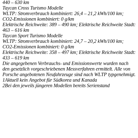
440 – 630 km
Taycan Cross Turismo Modelle
WLTP: Stromverbrauch kombiniert: 26,4 – 21,2 kWh/100 km;
CO
2
-Emissionen kombiniert: 0 g/km
Elektrische Reichweite: 389 – 490 km; Elektrische Reichweite Stadt:
463 – 616 km
Taycan Sport Turismo Modelle
WLTP: Stromverbrauch kombiniert: 24,7 – 20,2 kWh/100 km;
CO
2
-Emissionen kombiniert: 0 g/km
Elektrische Reichweite: 358 – 497 km; Elektrische Reichweite Stadt:
433 – 619 km
Die angegebenen Verbrauchs- und Emissionswerte wurden nach
den gesetzlich vorgeschriebenen Messverfahren ermittelt. Alle von
Porsche angebotenen Neufahrzeuge sind nach WLTP typgenehmigt.
1Aktuell kein Angebot für Südkorea und Kanada
2
Bei den jeweils jüngeren Modellen bereits Serienstand
Keine Motor Freizeit Trends News mehr verpassen!
Jetzt Newsletter kostenlos abonnieren.
Wir respektieren den
Datenschutz
! Eine Abmeldung vom Newsletter
ist jederzeit möglich.