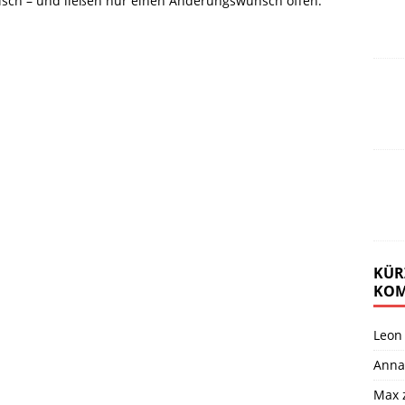
isch – und ließen nur einen Änderungswunsch offen:
KÜR
KOM
Leon
Anna
Max