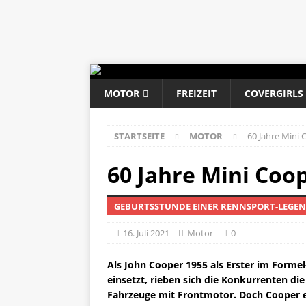
MOTOR
FREIZEIT
COVERGIRLS
STARTSEITE
MOTOR
60 Jahre Mini
60 Jahre Mini Coo
GEBURTSSTUNDE EINER RENNSPORT-LEGEN
16. Juli 2021
Motor
0
Als John Cooper 1955 als Erster im Form
einsetzt, rieben sich die Konkurrenten di
Fahrzeuge mit Frontmotor. Doch Cooper er