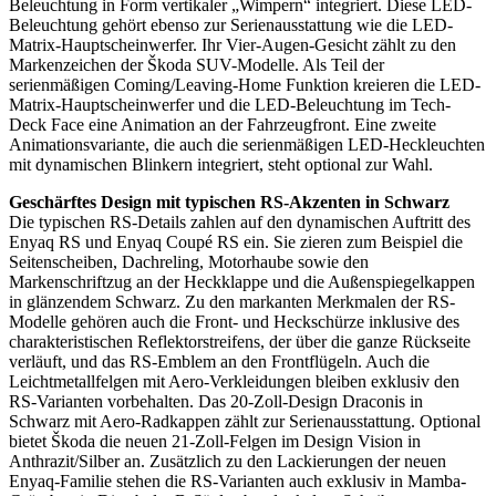
Beleuchtung in Form vertikaler „Wimpern“ integriert. Diese LED-
Beleuchtung gehört ebenso zur Serienausstattung wie die LED-
Matrix-Hauptscheinwerfer. Ihr Vier-Augen-Gesicht zählt zu den
Markenzeichen der Škoda SUV-Modelle. Als Teil der
serienmäßigen Coming/Leaving-Home Funktion kreieren die LED-
Matrix-Hauptscheinwerfer und die LED-Beleuchtung im Tech-
Deck Face eine Animation an der Fahrzeugfront. Eine zweite
Animationsvariante, die auch die serienmäßigen LED-Heckleuchten
mit dynamischen Blinkern integriert, steht optional zur Wahl.
Geschärftes Design mit typischen RS-Akzenten in Schwarz
Die typischen RS-Details zahlen auf den dynamischen Auftritt des
Enyaq RS und Enyaq Coupé RS ein. Sie zieren zum Beispiel die
Seitenscheiben, Dachreling, Motorhaube sowie den
Markenschriftzug an der Heckklappe und die Außenspiegelkappen
in glänzendem Schwarz. Zu den markanten Merkmalen der RS-
Modelle gehören auch die Front- und Heckschürze inklusive des
charakteristischen Reflektorstreifens, der über die ganze Rückseite
verläuft, und das RS-Emblem an den Frontflügeln. Auch die
Leichtmetallfelgen mit Aero-Verkleidungen bleiben exklusiv den
RS-Varianten vorbehalten. Das 20-Zoll-Design Draconis in
Schwarz mit Aero-Radkappen zählt zur Serienausstattung. Optional
bietet Škoda die neuen 21-Zoll-Felgen im Design Vision in
Anthrazit/Silber an. Zusätzlich zu den Lackierungen der neuen
Enyaq-Familie stehen die RS-Varianten auch exklusiv in Mamba-