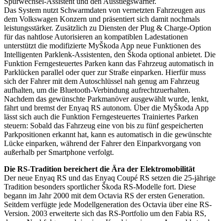
Spurwechsel-Assistent und den Ausstiegswarner.
Das System nutzt Schwarmdaten von vernetzten Fahrzeugen aus
dem Volkswagen Konzern und präsentiert sich damit nochmals
leistungsstärker. Zusätzlich zu Diensten der Plug & Charge-Option
für das nahtlose Autorisieren an kompatiblen Ladestationen
unterstützt die modifizierte MyŠkoda App neue Funktionen des
Intelligenten Parklenk-Assistenten, den Škoda optional anbietet. Die
Funktion Ferngesteuertes Parken kann das Fahrzeug automatisch in
Parklücken parallel oder quer zur Straße einparken. Hierfür muss
sich der Fahrer mit dem Autoschlüssel nah genug am Fahrzeug
aufhalten, um die Bluetooth-Verbindung aufrechtzuerhalten.
Nachdem das gewünschte Parkmanöver ausgewählt wurde, lenkt,
fährt und bremst der Enyaq RS autonom. Über die MyŠkoda App
lässt sich auch die Funktion Ferngesteuertes Trainiertes Parken
steuern: Sobald das Fahrzeug eine von bis zu fünf gespeicherten
Parkpositionen erkannt hat, kann es automatisch in die gewünschte
Lücke einparken, während der Fahrer den Einparkvorgang von
außerhalb per Smartphone verfolgt.
Die RS-Tradition bereichert die Ära der Elektromobilität
Der neue Enyaq RS und das Enyaq Coupé RS setzen die 25-jährige
Tradition besonders sportlicher Škoda RS-Modelle fort. Diese
begann im Jahr 2000 mit dem Octavia RS der ersten Generation.
Seitdem verfügte jede Modellgeneration des Octavia über eine RS-
Version. 2003 erweiterte sich das RS-Portfolio um den Fabia RS,