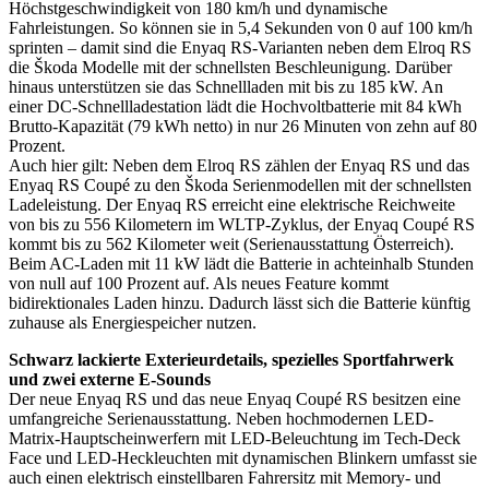
Höchstgeschwindigkeit von 180 km/h und dynamische
Fahrleistungen. So können sie in 5,4 Sekunden von 0 auf 100 km/h
sprinten – damit sind die Enyaq RS-Varianten neben dem Elroq RS
die Škoda Modelle mit der schnellsten Beschleunigung. Darüber
hinaus unterstützen sie das Schnellladen mit bis zu 185 kW. An
einer DC-Schnellladestation lädt die Hochvoltbatterie mit 84 kWh
Brutto-Kapazität (79 kWh netto) in nur 26 Minuten von zehn auf 80
Prozent.
Auch hier gilt: Neben dem Elroq RS zählen der Enyaq RS und das
Enyaq RS Coupé zu den Škoda Serienmodellen mit der schnellsten
Ladeleistung. Der Enyaq RS erreicht eine elektrische Reichweite
von bis zu 556 Kilometern im WLTP-Zyklus, der Enyaq Coupé RS
kommt bis zu 562 Kilometer weit (Serienausstattung Österreich).
Beim AC-Laden mit 11 kW lädt die Batterie in achteinhalb Stunden
von null auf 100 Prozent auf. Als neues Feature kommt
bidirektionales Laden hinzu. Dadurch lässt sich die Batterie künftig
zuhause als Energiespeicher nutzen.
Schwarz lackierte Exterieurdetails, spezielles Sportfahrwerk
und zwei externe E-Sounds
Der neue Enyaq RS und das neue Enyaq Coupé RS besitzen eine
umfangreiche Serienausstattung. Neben hochmodernen LED-
Matrix-Hauptscheinwerfern mit LED-Beleuchtung im Tech-Deck
Face und LED-Heckleuchten mit dynamischen Blinkern umfasst sie
auch einen elektrisch einstellbaren Fahrersitz mit Memory- und