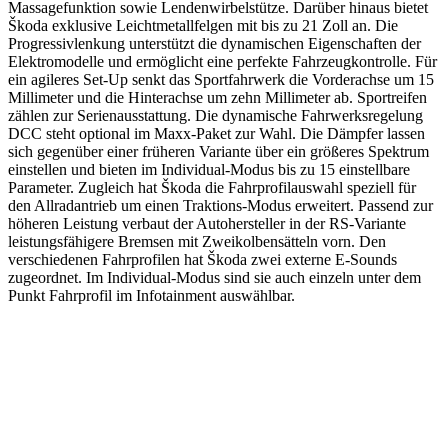
Massagefunktion sowie Lendenwirbelstütze. Darüber hinaus bietet
Škoda exklusive Leichtmetallfelgen mit bis zu 21 Zoll an. Die
Progressivlenkung unterstützt die dynamischen Eigenschaften der
Elektromodelle und ermöglicht eine perfekte Fahrzeugkontrolle. Für
ein agileres Set-Up senkt das Sportfahrwerk die Vorderachse um 15
Millimeter und die Hinterachse um zehn Millimeter ab. Sportreifen
zählen zur Serienausstattung. Die dynamische Fahrwerksregelung
DCC steht optional im Maxx-Paket zur Wahl. Die Dämpfer lassen
sich gegenüber einer früheren Variante über ein größeres Spektrum
einstellen und bieten im Individual-Modus bis zu 15 einstellbare
Parameter. Zugleich hat Škoda die Fahrprofilauswahl speziell für
den Allradantrieb um einen Traktions-Modus erweitert. Passend zur
höheren Leistung verbaut der Autohersteller in der RS-Variante
leistungsfähigere Bremsen mit Zweikolbensätteln vorn. Den
verschiedenen Fahrprofilen hat Škoda zwei externe E-Sounds
zugeordnet. Im Individual-Modus sind sie auch einzeln unter dem
Punkt Fahrprofil im Infotainment auswählbar.