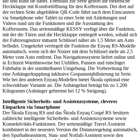
auf und kühlt sie dabei. Ebenfalls zur Serie gehört die elektrische
Heckklappe mit Komfortöffnung für den Kofferraum. Der dort auf
der rechten Seite abgebildete QR-Code führt nach dem Einscannen
via Smartphone oder Tablet zu einer Seite mit Anleitungen und
Videos rund um die Funktionen und die Ausstattung des
Kofferraums. Das serienmäßige KESSY verfügt über die Funktion,
mit der die Türen und die Heckklappe entriegelt werden, sobald sich
der Fahrzeugnutzer mitsamt Schlüssel näher als 1,5 Meter am Auto
befindet. Umgekehrt verriegelt die Funktion die Enyaq RS-Modelle
automatisch, wenn sich der Nutzer mit dem Schlüssel mehr als 2,5
Meter vom Auto entfernt. Das Navigationssystem liefert online und
in Echtzeit Warnhinweise bei Unfällen, Pannen und rutschiger
Fahrbahn in der unmittelbaren Umgebung. Die Vorbereitung für
eine Anhängerkupplung inklusive Gespannstabilisierung ist Serie.
Wie bei den anderen Enyaq-Modellen bietet Škoda optional eine
schwenkbare Variante an. Die Anhängelast beträgt bis zu 1.200
Kilogramm (Anhänger gebremst bei 12 % Steigung).
Intelligente Sicherheits- und Assistenzsysteme, cleveres
Einparken via Smartphone
Der Škoda Enyaq RS und das Škoda Enyaq Coupé RS besitzen
zahlreiche intelligente Sicherheits- und Assistenzsysteme sowie
Konnektivitäts-Funktionen. Der serienmäßige Travel Assistent
kombiniert in der neuesten Version die Distanzregelung automatisch,
den Spurhalteassistent, Stau- und Notfall-Assistent sowie den