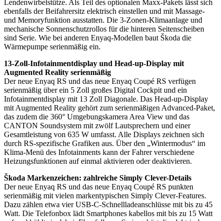
Lendenwirbelstütze. Als Teil des optionalen Maxx-Pakets lässt sich
ebenfalls der Beifahrersitz elektrisch einstellen und mit Massage-
und Memoryfunktion ausstatten. Die 3-Zonen-Klimaanlage und
mechanische Sonnenschutzrollos für die hinteren Seitenscheiben
sind Serie. Wie bei anderen Enyaq-Modellen baut Škoda die
Wärmepumpe serienmäßig ein.
13-Zoll-Infotainmentdisplay und Head-up-Display mit
Augmented Reality serienmäßig
Der neue Enyaq RS und das neue Enyaq Coupé RS verfügen
serienmäßig über ein 5 Zoll großes Digital Cockpit und ein
Infotainmentdisplay mit 13 Zoll Diagonale. Das Head-up-Display
mit Augmented Reality gehört zum serienmäßigen Advanced-Paket,
das zudem die 360° Umgebungskamera Area View und das
CANTON Soundsystem mit zwölf Lautsprechern und einer
Gesamtleistung von 635 W umfasst. Alle Displays zeichnen sich
durch RS-spezifische Grafiken aus. Über den „Wintermodus“ im
Klima-Menü des Infotainments kann der Fahrer verschiedene
Heizungsfunktionen auf einmal aktivieren oder deaktivieren.
Škoda Markenzeichen: zahlreiche Simply Clever-Details
Der neue Enyaq RS und das neue Enyaq Coupé RS punkten
serienmäßig mit vielen markentypischen Simply Clever-Features.
Dazu zählen etwa vier USB-C-Schnellladeanschlüsse mit bis zu 45
Watt. Die Telefonbox lädt Smartphones kabellos mit bis zu 15 Watt