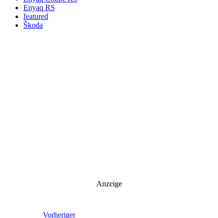
Enyaq RS
featured
Škoda
Anzeige
Vorheriger