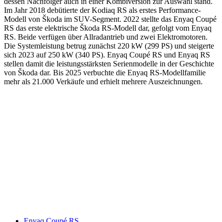
dessen Nachfolger auch in einer Kombiversion zur Auswahl stand.
Im Jahr 2018 debütierte der Kodiaq RS als erstes Performance-
Modell von Škoda im SUV-Segment. 2022 stellte das Enyaq Coupé
RS das erste elektrische Škoda RS-Modell dar, gefolgt vom Enyaq
RS. Beide verfügen über Allradantrieb und zwei Elektromotoren.
Die Systemleistung betrug zunächst 220 kW (299 PS) und steigerte
sich 2023 auf 250 kW (340 PS). Enyaq Coupé RS und Enyaq RS
stellen damit die leistungsstärksten Serienmodelle in der Geschichte
von Škoda dar. Bis 2025 verbuchte die Enyaq RS-Modellfamilie
mehr als 21.000 Verkäufe und erhielt mehrere Auszeichnungen.
Keine Motor Freizeit Trends News mehr verpassen!
Jetzt Newsletter kostenlos abonnieren.
Wir respektieren den
Datenschutz
! Eine Abmeldung vom Newsletter
ist jederzeit möglich.
An welche Email-Adresse sollen wir die Motor Freizeit Trends
News senden?
Your email
johnsmith@example.com
Newsletter abonnieren
Enyaq Coupé RS