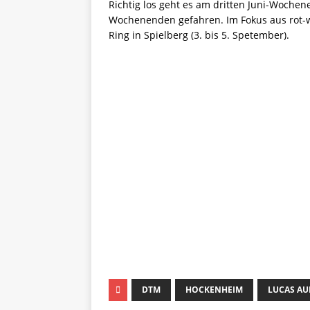
Richtig los geht es am dritten Juni-Woche
Wochenenden gefahren. Im Fokus aus rot-we
Ring in Spielberg (3. bis 5. Spetember).
Keine Motor Freizeit Tren
Jetzt Newsletter kostenlos abonnieren
Wir respektieren den
Datenschutz
! Ein
An welche Email-Adresse sollen wir di
johnsmith@example.com
Your
email
DTM
HOCKENHEIM
LUCAS AU