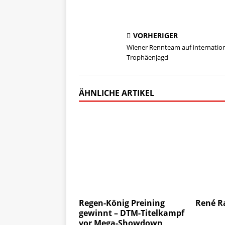
VORHERIGER
Wiener Rennteam auf internation
Trophäenjagd
ÄHNLICHE ARTIKEL
Regen-König Preining
René R
gewinnt – DTM-Titelkampf
vor Mega-Showdown