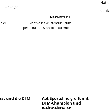
Natio
Anzeige
danie
NÄCHSTER
aler
Glanzvolles Wüstenduell zum
spektakulären Start der Extreme E
ast und die DTM
Abt Sportsline greift mit
DTM-Champion und
Weltmeister an