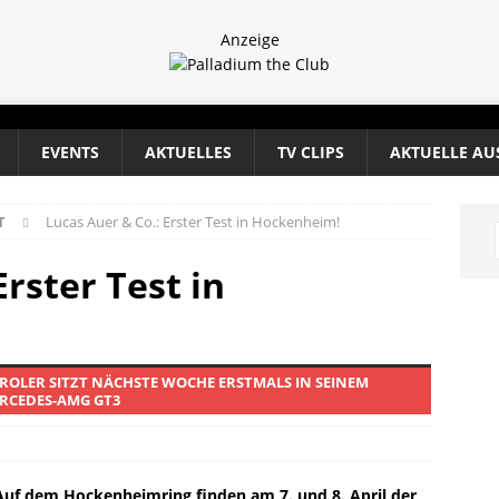
Anzeige
EVENTS
AKTUELLES
TV CLIPS
AKTUELLE AU
T
Lucas Auer & Co.: Erster Test in Hockenheim!
Erster Test in
IROLER SITZT NÄCHSTE WOCHE ERSTMALS IN SEINEM
RCEDES-AMG GT3
 Auf dem Hockenheimring finden am 7. und 8. April der