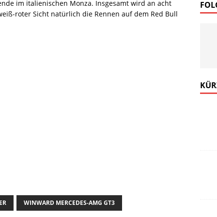
nende im italienischen Monza. Insgesamt wird an acht
FOL
iß-roter Sicht natürlich die Rennen auf dem Red Bull
ds News mehr verpassen!
KÜR
.
e Abmeldung vom Newsletter ist jederzeit möglich.
e Motor Freizeit Trends News senden?
Newsletter abonnieren
ER
WINWARD MERCEDES-AMG GT3