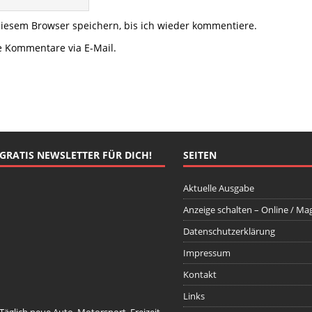
iesem Browser speichern, bis ich wieder kommentiere.
e Kommentare via E-Mail.
GRATIS NEWSLETTER FÜR DICH!
SEITEN
Aktuelle Ausgabe
Anzeige schalten – Online / Ma
Datenschutzerklärung
johnsmith@example.com
Your
email
Impressum
Newsletter abonnieren
Kontakt
Links
Täglich neue Auto, Motorsport, Freizeit