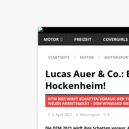
MOTOR
FREIZEIT
COVERGIRLS
STARTSEITE
MOTOR
MOTORSPOR
Lucas Auer & Co.: 
Hockenheim!
DTM 2021 WIRFT SCHATTEN VORAUS: DER T
NEUEN ARBEITSGERÄT – DEM WINWARD ME
3. April 2021
Motorsport
0
Die DTM 2021 wirft ihre Schatten voraus: