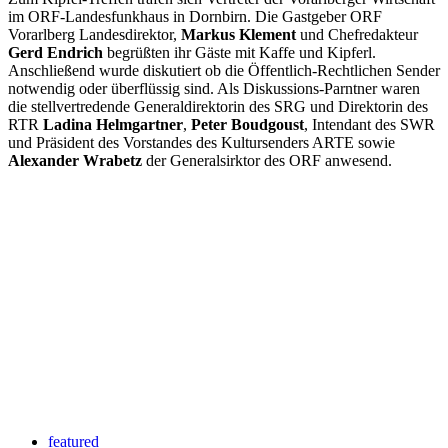
im ORF-Landesfunkhaus in Dornbirn. Die Gastgeber ORF
Vorarlberg Landesdirektor,
Markus Klement
und Chefredakteur
Gerd Endrich
begrüßten ihr Gäste mit Kaffe und Kipferl.
Anschließend wurde diskutiert ob die Öffentlich-Rechtlichen Sender
notwendig oder überflüssig sind. Als Diskussions-Parntner waren
die stellvertredende Generaldirektorin des SRG und Direktorin des
RTR
Ladina Helmgartner
,
Peter Boudgoust
, Intendant des SWR
und Präsident des Vorstandes des Kultursenders ARTE sowie
Alexander Wrabetz
der Generalsirktor des ORF anwesend.
Keine Motor Freizeit Trends News mehr verpassen!
Jetzt Newsletter kostenlos abonnieren.
Wir respektieren den
Datenschutz
! Eine Abmeldung vom Newsletter
ist jederzeit möglich.
An welche Email-Adresse sollen wir die Motor Freizeit Trends
News senden?
Your email
johnsmith@example.com
Newsletter abonnieren
featured