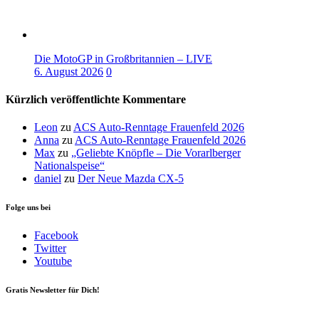
Die MotoGP in Großbritannien – LIVE
6. August 2026
0
Kürzlich veröffentlichte Kommentare
Leon
zu
ACS Auto-Renntage Frauenfeld 2026
Anna
zu
ACS Auto-Renntage Frauenfeld 2026
Max
zu
„Geliebte Knöpfle – Die Vorarlberger
Nationalspeise“
daniel
zu
Der Neue Mazda CX-5
Folge uns bei
Facebook
Twitter
Youtube
Gratis Newsletter für Dich!
Your email
johnsmith@example.com