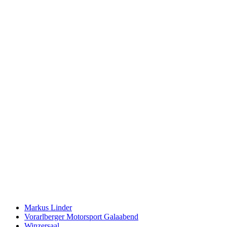
Keine Motor Freizeit Trends News mehr verpassen!
Jetzt Newsletter kostenlos abonnieren.
Wir respektieren den
Datenschutz
! Eine Abmeldung vom Newsletter is
An welche Email-Adresse sollen wir die Motor Freizeit Trends 
Your email
johnsmith@example.com
Newsletter abonnieren
Markus Linder
Vorarlberger Motorsport Galaabend
Winzersaal