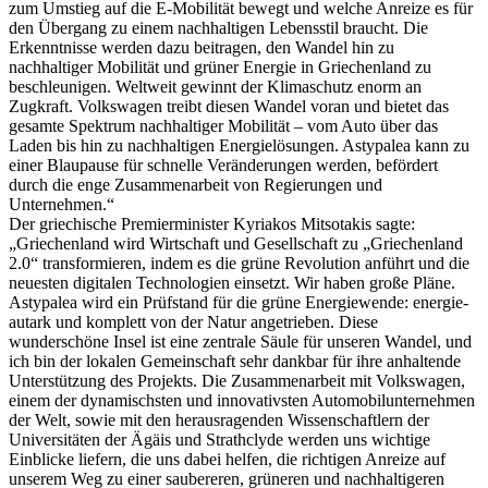
zum Umstieg auf die E-Mobilität bewegt und welche Anreize es für
den Übergang zu einem nachhaltigen Lebensstil braucht. Die
Erkenntnisse werden dazu beitragen, den Wandel hin zu
nachhaltiger Mobilität und grüner Energie in Griechenland zu
beschleunigen. Weltweit gewinnt der Klimaschutz enorm an
Zugkraft. Volkswagen treibt diesen Wandel voran und bietet das
gesamte Spektrum nachhaltiger Mobilität – vom Auto über das
Laden bis hin zu nachhaltigen Energielösungen. Astypalea kann zu
einer Blaupause für schnelle Veränderungen werden, befördert
durch die enge Zusammenarbeit von Regierungen und
Unternehmen.“
Der griechische Premierminister Kyriakos Mitsotakis sagte:
„Griechenland wird Wirtschaft und Gesellschaft zu „Griechenland
2.0“ transformieren, indem es die grüne Revolution anführt und die
neuesten digitalen Technologien einsetzt. Wir haben große Pläne.
Astypalea wird ein Prüfstand für die grüne Energiewende: energie-
autark und komplett von der Natur angetrieben. Diese
wunderschöne Insel ist eine zentrale Säule für unseren Wandel, und
ich bin der lokalen Gemeinschaft sehr dankbar für ihre anhaltende
Unterstützung des Projekts. Die Zusammenarbeit mit Volkswagen,
einem der dynamischsten und innovativsten Automobilunternehmen
der Welt, sowie mit den herausragenden Wissenschaftlern der
Universitäten der Ägäis und Strathclyde werden uns wichtige
Einblicke liefern, die uns dabei helfen, die richtigen Anreize auf
unserem Weg zu einer saubereren, grüneren und nachhaltigeren