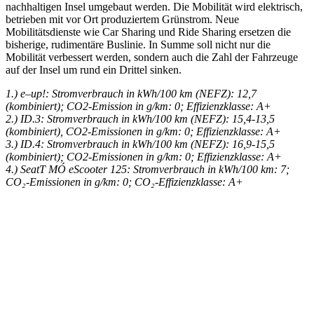
nachhaltigen Insel umgebaut werden. Die Mobilität wird elektrisch,
betrieben mit vor Ort produziertem Grünstrom. Neue
Mobilitätsdienste wie Car Sharing und Ride Sharing ersetzen die
bisherige, rudimentäre Buslinie. In Summe soll nicht nur die
Mobilität verbessert werden, sondern auch die Zahl der Fahrzeuge
auf der Insel um rund ein Drittel sinken.
1.) e
–
up!: Stromverbrauch in kWh/100 km (NEFZ): 12,7
(kombiniert); CO
2
-Emission in g/km: 0; Effizienzklasse: A+
2.) ID.3: Stromverbrauch in kWh/100 km (NEFZ): 15,4-13,5
(kombiniert), CO
2
-Emissionen in g/km: 0; Effizienzklasse: A+
3.) ID.4: Stromverbrauch in kWh/100 km (NEFZ): 16,9-15,5
(kombiniert); CO
2
-Emissionen in g/km: 0; Effizienzklasse: A+
4.) SeatT MÓ eScooter 125: Stromverbrauch in kWh/100 km: 7;
CO₂-Emissionen in g/km: 0; CO₂-Effizienzklasse: A+
Keine Motor Freizeit Trends News mehr verpassen!
Jetzt Newsletter kostenlos abonnieren.
Wir respektieren den
Datenschutz
! Eine Abmeldung vom Newsletter
ist jederzeit möglich.
An welche Email-Adresse sollen wir die Motor Freizeit Trends