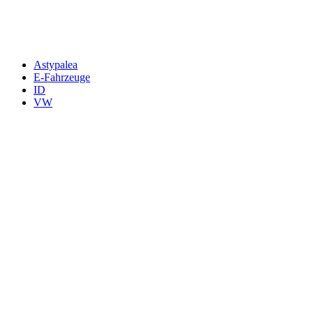
News senden?
Your email
johnsmith@example.com
Newsletter abonnieren
Astypalea
E-Fahrzeuge
ID
VW