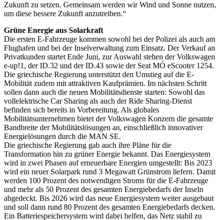
Zukunft zu setzen. Gemeinsam werden wir Wind und Sonne nutzen,
um diese bessere Zukunft anzutreiben.“
Grüne Energie aus Solarkraft
Die ersten E-Fahrzeuge kommen sowohl bei der Polizei als auch am
Flughafen und bei der Inselverwaltung zum Einsatz. Der Verkauf an
Privatkunden startet Ende Juni, zur Auswahl stehen der Volkswagen
e-up!1, der ID.32 und der ID.43 sowie der Seat MÓ eScooter 1254.
Die griechische Regierung unterstützt den Umstieg auf die E-
Mobilität zudem mit attraktiven Kaufprämien. Im nächsten Schritt
sollen dann auch die neuen Mobilitätsdienste starten: Sowohl das
vollelektrische Car Sharing als auch der Ride Sharing-Dienst
befinden sich bereits in Vorbereitung. Als globales
Mobilitätsunternehmen bietet der Volkswagen Konzern die gesamte
Bandbreite der Mobilitätslösungen an, einschließlich innovativer
Energielösungen durch die MAN SE.
Die griechische Regierung gab auch ihre Pläne für die
Transformation hin zu grüner Energie bekannt. Das Energiesystem
wird in zwei Phasen auf erneuerbare Energien umgestellt: Bis 2023
wird ein neuer Solarpark rund 3 Megawatt Grünstrom liefern. Damit
werden 100 Prozent des notwendigen Stroms für die E-Fahrzeuge
und mehr als 50 Prozent des gesamten Energiebedarfs der Inseln
abgedeckt. Bis 2026 wird das neue Energiesystem weiter ausgebaut
und soll dann rund 80 Prozent des gesamten Energiebedarfs decken.
Ein Batteriespeichersystem wird dabei helfen, das Netz stabil zu