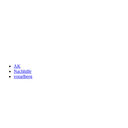
Jetzt Newsletter kostenlos abonnieren.
Wir respektieren den
Datenschutz
! Eine Abmeldung vom Newsletter
ist jederzeit möglich.
An welche Email-Adresse sollen wir die Motor Freizeit Trends
News senden?
Your email
johnsmith@example.com
Newsletter abonnieren
AK
Nachhilfe
vorarlberg