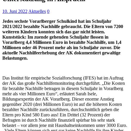
10. Juni 2022
Aktuelles
0
Jedes sechste Vorarlberger Schulkind hat im Schuljahr
2021/2022 bezahlte Nachhilfe gebraucht. Die Eltern von 7200
weiteren Kindern konnten sich das gar nicht leisten.
Kunststück: Im zuende gehenden Schuljahr flossen in
Vorarlberg 4,4 Millionen Euro in bezahlte Nachhilfe, um 1,4
Millionen oder 46 Prozent mehr als im Schuljahr zuvor. Die
aktuelle Nachhilfeerhebung der AK dokumentiert gewaltige
Belastungen.
Das Institut für empirische Sozialforschung (IFES) hat im Auftrag
der AK das große Nachhilfemonitoring durchgeführt. „Die Kosten
für bezahlte Nachhilfe betragen in diesem Schuljahr in Vorarlberg
mehr als vier Millionen Euro“, erläutert Sarah Isele,
Bildungsexpertin der AK Vorarlberg. Dieser enorme Anstieg
gegenüber 2020 (drei Millionen Euro) ist auf die höheren Kosten
bezahlter Nachhilfe zurückzuführen, durchschnittlich geben die
Eltern pro Kind 580 Euro aus! Ein Drittel (32 Prozent) der
Befragten ist durch Nachhilfe finanziell spürbar bis sehr stark
belastet – vor allem jene mit Haushaltseinkommen unter 3000 Euro.
„Viele Eltern können sich erst gar keine Nachhilfe für ihre Kinder