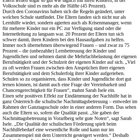
Eltern lernen sogar so gut wie täglich mit ihren Kindern, in der
Volksschule sind es mehr als die Hälfte (45 Prozent).
Durch den Coronavirus haben sich die Regeln geändert, unter
welchen Schule stattfindet. Die Eltern fanden sich nicht nur als
Lernhilfe wieder, sondern agierten auch als Krisenmanager, wenn
für mehrere Kinder nur ein PC zur Verfügung stand oder die
Internetleitung zu langsam war. 20 Prozent der Eltern tun sich
schwer damit, ihren Kindern bei den Hausaufgaben zu helfen.
Immer noch übernehmen überwiegend Frauen – und zwar zu 75
Prozent – die (unbezahlte) Lernbetreuung der Kinder und
Jugendlichen und nehmen damit die Mehrfachbelastung der eigenen
Berufstätigkeit und der Schulzeit der eigenen Kinder auf sich. „Viel
zu oft werden Frauen zwischen den Ansprüchen ihrer eigenen
Berufstätigkeit und dem Schulerfolg ihrer Kinder aufgerieben.
Schulen so zu organisieren, dass Kinder und Jugendliche dort gut
lernen können, ist damit auch eine Frage der Vereinbarkeit und
Chancengerechtigkeit für Frauen“, mahnt Sarah Isele ein.
Einen sehr positiven Effekt zur Eindämmung der Nachhilfe hat in
ganz Österreich die schulische Nachmittagsbetreuung – entweder im
Rahmen der Ganztagsschule oder in einer anderen Form. Das sehen
auch die Eltern so, sofern die Qualität passt. „Sie gaben der
Nachmittagsbetreuung in Vorarlberg sehr gute Noten“, sagt Sarah
Isele. „Die Qualität der schulischen Förderung spielt beim
Nachhilfebedarf eine wesentliche Rolle und kann nur im
Zusammenspiel mit dem Unterricht gesteigert werden.“ Deshalb