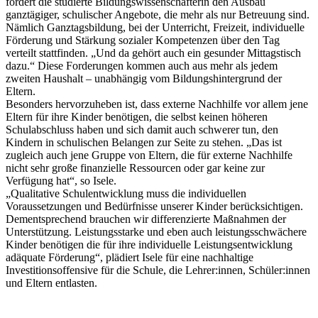
fordert die studierte Bildungswissenschafterin den Ausbau
ganztägiger, schulischer Angebote, die mehr als nur Betreuung sind.
Nämlich Ganztagsbildung, bei der Unterricht, Freizeit, individuelle
Förderung und Stärkung sozialer Kompetenzen über den Tag
verteilt stattfinden. „Und da gehört auch ein gesunder Mittagstisch
dazu.“ Diese Forderungen kommen auch aus mehr als jedem
zweiten Haushalt – unabhängig vom Bildungshintergrund der
Eltern.
Besonders hervorzuheben ist, dass externe Nachhilfe vor allem jene
Eltern für ihre Kinder benötigen, die selbst keinen höheren
Schulabschluss haben und sich damit auch schwerer tun, den
Kindern in schulischen Belangen zur Seite zu stehen. „Das ist
zugleich auch jene Gruppe von Eltern, die für externe Nachhilfe
nicht sehr große finanzielle Ressourcen oder gar keine zur
Verfügung hat“, so Isele.
„Qualitative Schulentwicklung muss die individuellen
Voraussetzungen und Bedürfnisse unserer Kinder berücksichtigen.
Dementsprechend brauchen wir differenzierte Maßnahmen der
Unterstützung. Leistungsstarke und eben auch leistungsschwächere
Kinder benötigen die für ihre individuelle Leistungsentwicklung
adäquate Förderung“, plädiert Isele für eine nachhaltige
Investitionsoffensive für die Schule, die Lehrer:innen, Schüler:innen
und Eltern entlasten.
Keine Motor Freizeit Trends News mehr verpassen!