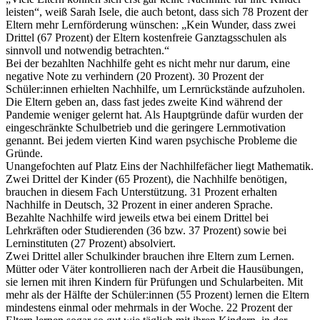
leisten“, weiß Sarah Isele, die auch betont, dass sich 78 Prozent der
Eltern mehr Lernförderung wünschen: „Kein Wunder, dass zwei
Drittel (67 Prozent) der Eltern kostenfreie Ganztagsschulen als
sinnvoll und notwendig betrachten.“
Bei der bezahlten Nachhilfe geht es nicht mehr nur darum, eine
negative Note zu verhindern (20 Prozent). 30 Prozent der
Schüler:innen erhielten Nachhilfe, um Lernrückstände aufzuholen.
Die Eltern geben an, dass fast jedes zweite Kind während der
Pandemie weniger gelernt hat. Als Hauptgründe dafür wurden der
eingeschränkte Schulbetrieb und die geringere Lernmotivation
genannt. Bei jedem vierten Kind waren psychische Probleme die
Gründe.
Unangefochten auf Platz Eins der Nachhilfefächer liegt Mathematik.
Zwei Drittel der Kinder (65 Prozent), die Nachhilfe benötigen,
brauchen in diesem Fach Unterstützung. 31 Prozent erhalten
Nachhilfe in Deutsch, 32 Prozent in einer anderen Sprache.
Bezahlte Nachhilfe wird jeweils etwa bei einem Drittel bei
Lehrkräften oder Studierenden (36 bzw. 37 Prozent) sowie bei
Lerninstituten (27 Prozent) absolviert.
Zwei Drittel aller Schulkinder brauchen ihre Eltern zum Lernen.
Mütter oder Väter kontrollieren nach der Arbeit die Hausübungen,
sie lernen mit ihren Kindern für Prüfungen und Schularbeiten. Mit
mehr als der Hälfte der Schüler:innen (55 Prozent) lernen die Eltern
mindestens einmal oder mehrmals in der Woche. 22 Prozent der