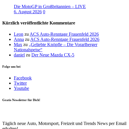
Die MotoGP in Großbritannien – LIVE
6. August 2026
0
Kürzlich veröffentlichte Kommentare
Leon
zu
ACS Auto-Renntage Frauenfeld 2026
Anna
zu
ACS Auto-Renntage Frauenfeld 2026
Max
zu
„Geliebte Knöpfle – Die Vorarlberger
Nationalspeise“
daniel
zu
Der Neue Mazda CX-5
Folge uns bei
Facebook
Twitter
Youtube
Gratis Newsletter für Dich!
Your email
johnsmith@example.com
Newsletter abonnieren
Täglich neue Auto, Motorsport, Freizeit und Trends News per Email
erhalten!