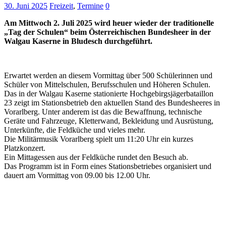
30. Juni 2025
Freizeit
,
Termine
0
Am Mittwoch 2. Juli 2025 wird heuer wieder der traditionelle
„Tag der Schulen“ beim Österreichischen Bundesheer in der
Walgau Kaserne in Bludesch durchgeführt.
Erwartet werden an diesem Vormittag über 500 Schülerinnen und
Schüler von Mittelschulen, Berufsschulen und Höheren Schulen.
Das in der Walgau Kaserne stationierte Hochgebirgsjägerbataillon
23 zeigt im Stationsbetrieb den aktuellen Stand des Bundesheeres in
Vorarlberg. Unter anderem ist das die Bewaffnung, technische
Geräte und Fahrzeuge, Kletterwand, Bekleidung und Ausrüstung,
Unterkünfte, die Feldküche und vieles mehr.
Die Militärmusik Vorarlberg spielt um 11:20 Uhr ein kurzes
Platzkonzert.
Ein Mittagessen aus der Feldküche rundet den Besuch ab.
Das Programm ist in Form eines Stationsbetriebes organisiert und
dauert am Vormittag von 09.00 bis 12.00 Uhr.
Keine Motor Freizeit Trends News mehr verpassen!
Jetzt Newsletter kostenlos abonnieren.