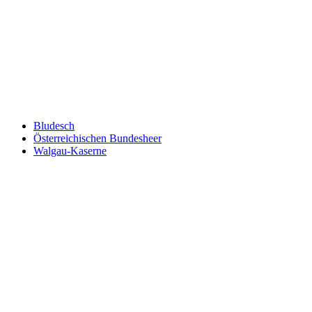
Wir respektieren den
Datenschutz
! Eine Abmeldung vom Newsletter
ist jederzeit möglich.
An welche Email-Adresse sollen wir die Motor Freizeit Trends
News senden?
Your email
johnsmith@example.com
Newsletter abonnieren
Bludesch
Österreichischen Bundesheer
Walgau-Kaserne