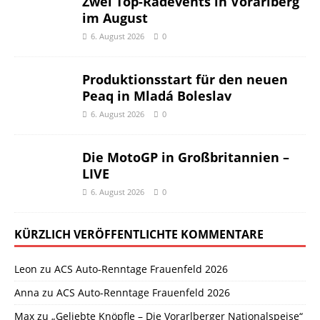
Zwei Top-Radevents in Vorarlberg
im August
6. August 2026
0
Produktionsstart für den neuen
Peaq in Mladá Boleslav
6. August 2026
0
Die MotoGP in Großbritannien –
LIVE
6. August 2026
0
KÜRZLICH VERÖFFENTLICHTE KOMMENTARE
Leon
zu
ACS Auto-Renntage Frauenfeld 2026
Anna
zu
ACS Auto-Renntage Frauenfeld 2026
Max
zu
„Geliebte Knöpfle – Die Vorarlberger Nationalspeise“