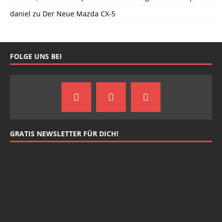
daniel
zu
Der Neue Mazda CX-5
FOLGE UNS BEI
GRATIS NEWSLETTER FÜR DICH!
johnsmith@example.com
Your
email
Newsletter abonnieren