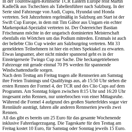
In der Tourenwagen-Rennserie TCR Eastern Europe reist Martin
Kadlečík aus Tschechien als Tabellenführer nach Salzburg. In der
Serie sind Fahrzeuge von Audi, Cupra, Hyundai und Honda
vertreten. Seit Jahrzehnten regelmäßig in Salzburg am Start ist der
Swift Cup Europe, in dem mit Tim Gábor aus Ungarn ein echter
Markenpokal-Spezialist vertreten ist. Der Österreicher Bastian
Frischmann möchte in der ungarisch dominierten Meisterschaft
ebenfalls ein Wörtchen um das Podium mitreden. Erstmals ist auch
der beliebte Clio Cup wieder am Salzburgring vertreten. Mit 33
gemeldeten Teilnehmern ist hier ein echtes Spektakel zu erwarten.
Etwas langsamer, aber nicht minder spannend geht es in der
Einsteigerserie Twingo Cup zur Sache. Die heckangetriebenen
Fahrzeuge mit gerade einmal 70 PS werden für spannende
Windschattenduelle sorgen.
Nach dem Testtag am Freitag tragen alle Rennserien am Samstag
ihre Freien Trainings und Qualifyings aus, ab 15:50 Uhr stehen die
ersten Rennen der Formel 4, der TCR und des Clio Cups auf dem
Programm. Am Sonntag folgen zwischen 8:15 Uhr und 16:20 Uhr
insgesamt zehn Rennen, nur unterbrochen von einer Mittagsruhe.
Während die Formel 4 aufgrund des großen Starterfeldes sogar vier
Rennläufe austrägt, fahren alle anderen Rennserien jeweils zwei
Rennen.
All das gibt es bereits um 25 Euro für das gesamte Wochenende
inklusive Fahrerlagerzugang. Die Tageskarte für den Testtag am
Freitag kostet 10 Euro, für Samstag oder Sonntag jeweils 15 Euro.