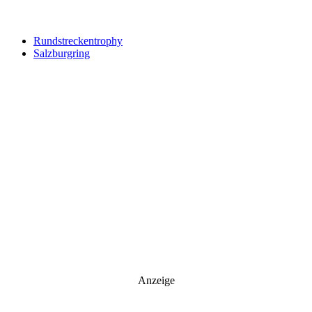
Your email
johnsmith@example.com
Newsletter abonnieren
Rundstreckentrophy
Salzburgring
Anzeige