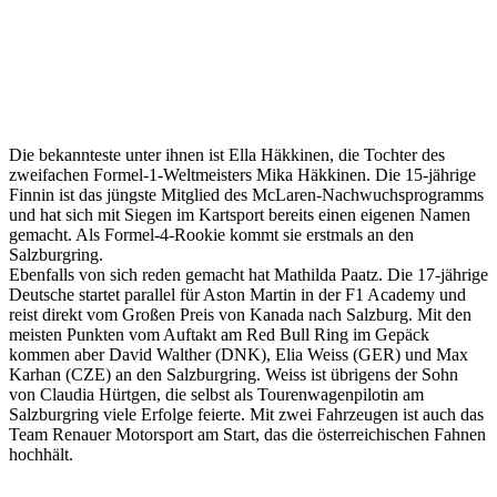
Die bekannteste unter ihnen ist Ella Häkkinen, die Tochter des
zweifachen Formel-1-Weltmeisters Mika Häkkinen. Die 15-jährige
Finnin ist das jüngste Mitglied des McLaren-Nachwuchsprogramms
und hat sich mit Siegen im Kartsport bereits einen eigenen Namen
gemacht. Als Formel-4-Rookie kommt sie erstmals an den
Salzburgring.
Ebenfalls von sich reden gemacht hat Mathilda Paatz. Die 17-jährige
Deutsche startet parallel für Aston Martin in der F1 Academy und
reist direkt vom Großen Preis von Kanada nach Salzburg. Mit den
meisten Punkten vom Auftakt am Red Bull Ring im Gepäck
kommen aber David Walther (DNK), Elia Weiss (GER) und Max
Karhan (CZE) an den Salzburgring. Weiss ist übrigens der Sohn
von Claudia Hürtgen, die selbst als Tourenwagenpilotin am
Salzburgring viele Erfolge feierte. Mit zwei Fahrzeugen ist auch das
Team Renauer Motorsport am Start, das die österreichischen Fahnen
hochhält.