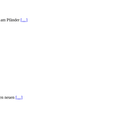
te am Pfänder
[…]
 den neuen
[…]