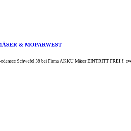
KKU MÄSER & MOPARWEST
h – Bodensee Schwefel 38 bei Firma AKKU Mäser EINTRITT FREI!!! 