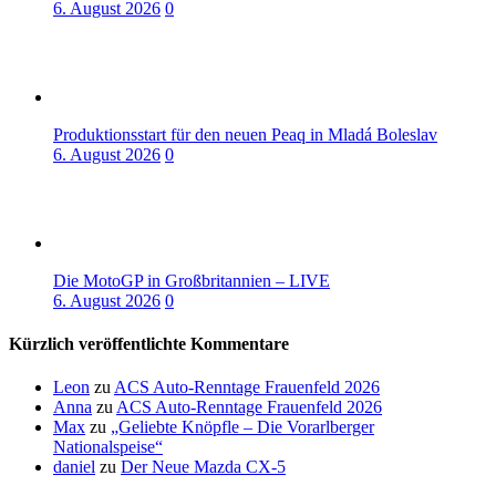
6. August 2026
0
Produktionsstart für den neuen Peaq in Mladá Boleslav
6. August 2026
0
Die MotoGP in Großbritannien – LIVE
6. August 2026
0
Kürzlich veröffentlichte Kommentare
Leon
zu
ACS Auto-Renntage Frauenfeld 2026
Anna
zu
ACS Auto-Renntage Frauenfeld 2026
Max
zu
„Geliebte Knöpfle – Die Vorarlberger
Nationalspeise“
daniel
zu
Der Neue Mazda CX-5