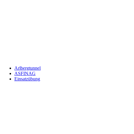
Jetzt Newsletter kostenlos abonnieren.
Wir respektieren den
Datenschutz
! Eine Abmeldung vom Newsletter
ist jederzeit möglich.
An welche Email-Adresse sollen wir die Motor Freizeit Trends
News senden?
Your email
johnsmith@example.com
Newsletter abonnieren
Arlbergtunnel
ASFINAG
Einsatzübung