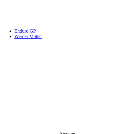
News senden?
Your email
johnsmith@example.com
Newsletter abonnieren
Enduro GP
Werner Müller
Anzeige