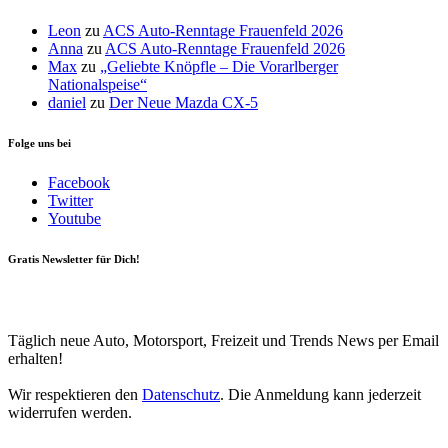
Leon
zu
ACS Auto-Renntage Frauenfeld 2026
Anna
zu
ACS Auto-Renntage Frauenfeld 2026
Max
zu
„Geliebte Knöpfle – Die Vorarlberger
Nationalspeise“
daniel
zu
Der Neue Mazda CX-5
Folge uns bei
Facebook
Twitter
Youtube
Gratis Newsletter für Dich!
Your email
johnsmith@example.com
Newsletter abonnieren
Täglich neue Auto, Motorsport, Freizeit und Trends News per Email
erhalten!
Wir respektieren den
Datenschutz
. Die Anmeldung kann jederzeit
widerrufen werden.