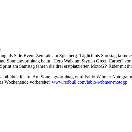
t
rkung als Side-Event-Zentrale am Spielberg. Täglich bis Samstag komm
und Sonntagvormittag beim „Hero Walk am Styrian Green Carpet“ vor
print am Samstag fahren die drei erstplatzierten MotoGP-Rider mit ih
er Eventbühne feiern. Am Sonntagvormittag wird Fabio Wibmer Autogra
as Wochenende vorbereitet:
www.redbull.com/fabio-wibmer-motogp