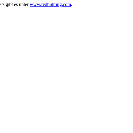
ts gibt es unter
www.redbullring.com
.
t jederzeit möglich.
News senden?