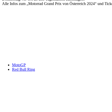
Alle Infos zum „Motorrad Grand Prix von Österreich 2024“ und Ticke
Keine Motor Freizeit Trends News mehr verpassen!
Jetzt Newsletter kostenlos abonnieren.
Wir respektieren den
Datenschutz
! Eine Abmeldung vom Newsletter is
An welche Email-Adresse sollen wir die Motor Freizeit Trends 
Your email
johnsmith@example.com
Newsletter abonnieren
MotoGP
Red Bull Ring