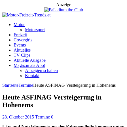
Anzeige
Motor
Motorsport
Freizeit
Covergirls
Events
Aktuelles
TV Clips
Aktuelle Ausgabe
Magazin als Abo!
Anzeigen schalten
Kontakt
Startseite
Termine
Heute ASFINAG Versteigerung in Hohenems
Heute ASFINAG Versteigerung in
Hohenems
28. Oktober 2015
Termine
0
Lkw und Nutzfahrzeuge aus der Fahrzeugflotte kommen unter