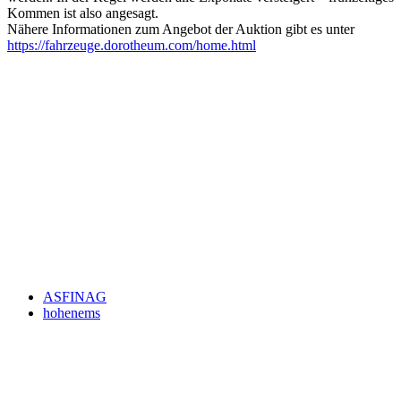
Kommen ist also angesagt.
Nähere Informationen zum Angebot der Auktion gibt es unter
https://fahrzeuge.dorotheum.com/home.html
Keine Motor Freizeit Trends News mehr verpassen!
Jetzt Newsletter kostenlos abonnieren.
Wir respektieren den
Datenschutz
! Eine Abmeldung vom Newsletter
ist jederzeit möglich.
An welche Email-Adresse sollen wir die Motor Freizeit Trends
News senden?
Your email
johnsmith@example.com
Newsletter abonnieren
ASFINAG
hohenems