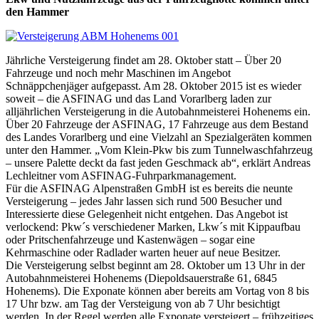
den Hammer
Jährliche Versteigerung findet am 28. Oktober statt – Über 20
Fahrzeuge und noch mehr Maschinen im Angebot
Schnäppchenjäger aufgepasst. Am 28. Oktober 2015 ist es wieder
soweit – die ASFINAG und das Land Vorarlberg laden zur
alljährlichen Versteigerung in die Autobahnmeisterei Hohenems ein.
Über 20 Fahrzeuge der ASFINAG, 17 Fahrzeuge aus dem Bestand
des Landes Vorarlberg und eine Vielzahl an Spezialgeräten kommen
unter den Hammer. „Vom Klein-Pkw bis zum Tunnelwaschfahrzeug
– unsere Palette deckt da fast jeden Geschmack ab“, erklärt Andreas
Lechleitner vom ASFINAG-Fuhrparkmanagement.
Für die ASFINAG Alpenstraßen GmbH ist es bereits die neunte
Versteigerung – jedes Jahr lassen sich rund 500 Besucher und
Interessierte diese Gelegenheit nicht entgehen. Das Angebot ist
verlockend: Pkw´s verschiedener Marken, Lkw´s mit Kippaufbau
oder Pritschenfahrzeuge und Kastenwägen – sogar eine
Kehrmaschine oder Radlader warten heuer auf neue Besitzer.
Die Versteigerung selbst beginnt am 28. Oktober um 13 Uhr in der
Autobahnmeisterei Hohenems (Diepoldsauerstraße 61, 6845
Hohenems). Die Exponate können aber bereits am Vortag von 8 bis
17 Uhr bzw. am Tag der Versteigung von ab 7 Uhr besichtigt
werden. In der Regel werden alle Exponate versteigert – frühzeitiges