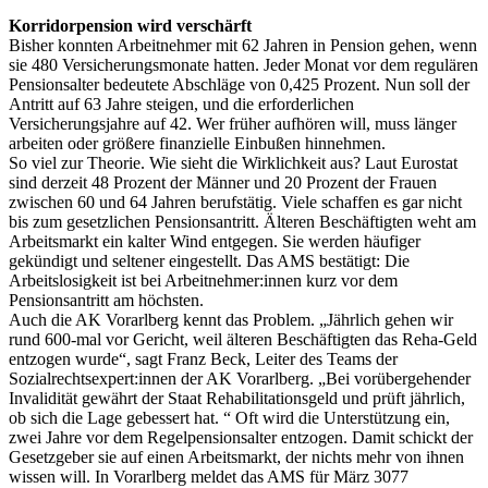
Korridorpension wird verschärft
Bisher konnten Arbeitnehmer mit 62 Jahren in Pension gehen, wenn
sie 480 Versicherungsmonate hatten. Jeder Monat vor dem regulären
Pensionsalter bedeutete Abschläge von 0,425 Prozent. Nun soll der
Antritt auf 63 Jahre steigen, und die erforderlichen
Versicherungsjahre auf 42. Wer früher aufhören will, muss länger
arbeiten oder größere finanzielle Einbußen hinnehmen.
So viel zur Theorie. Wie sieht die Wirklichkeit aus? Laut Eurostat
sind derzeit 48 Prozent der Männer und 20 Prozent der Frauen
zwischen 60 und 64 Jahren berufstätig. Viele schaffen es gar nicht
bis zum gesetzlichen Pensionsantritt. Älteren Beschäftigten weht am
Arbeitsmarkt ein kalter Wind entgegen. Sie werden häufiger
gekündigt und seltener eingestellt. Das AMS bestätigt: Die
Arbeitslosigkeit ist bei Arbeitnehmer:innen kurz vor dem
Pensionsantritt am höchsten.
Auch die AK Vorarlberg kennt das Problem. „Jährlich gehen wir
rund 600-mal vor Gericht, weil älteren Beschäftigten das Reha-Geld
entzogen wurde“, sagt Franz Beck, Leiter des Teams der
Sozialrechtsexpert:innen der AK Vorarlberg. „Bei vorübergehender
Invalidität gewährt der Staat Rehabilitationsgeld und prüft jährlich,
ob sich die Lage gebessert hat. “ Oft wird die Unterstützung ein,
zwei Jahre vor dem Regelpensionsalter entzogen. Damit schickt der
Gesetzgeber sie auf einen Arbeitsmarkt, der nichts mehr von ihnen
wissen will. In Vorarlberg meldet das AMS für März 3077