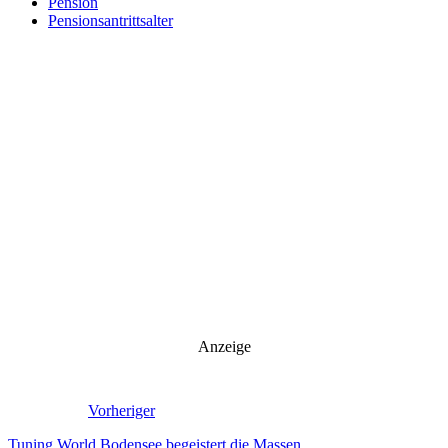
Pension
Pensionsantrittsalter
Anzeige
Vorheriger
Tuning World Bodensee begeistert die Massen