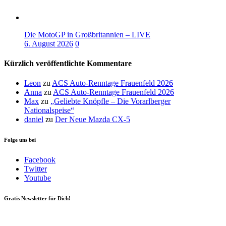
Die MotoGP in Großbritannien – LIVE
6. August 2026
0
Kürzlich veröffentlichte Kommentare
Leon
zu
ACS Auto-Renntage Frauenfeld 2026
Anna
zu
ACS Auto-Renntage Frauenfeld 2026
Max
zu
„Geliebte Knöpfle – Die Vorarlberger
Nationalspeise“
daniel
zu
Der Neue Mazda CX-5
Folge uns bei
Facebook
Twitter
Youtube
Gratis Newsletter für Dich!
Your email
johnsmith@example.com