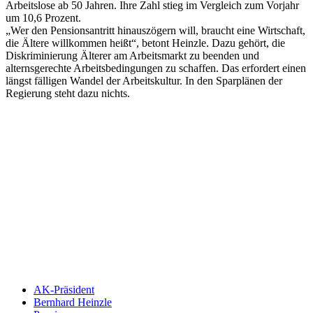
Arbeitslose ab 50 Jahren. Ihre Zahl stieg im Vergleich zum Vorjahr
um 10,6 Prozent.
„Wer den Pensionsantritt hinauszögern will, braucht eine Wirtschaft,
die Ältere willkommen heißt“, betont Heinzle. Dazu gehört, die
Diskriminierung Älterer am Arbeitsmarkt zu beenden und
alternsgerechte Arbeitsbedingungen zu schaffen. Das erfordert einen
längst fälligen Wandel der Arbeitskultur. In den Sparplänen der
Regierung steht dazu nichts.
Keine Motor Freizeit Trends News mehr verpassen!
Jetzt Newsletter kostenlos abonnieren.
Wir respektieren den
Datenschutz
! Eine Abmeldung vom Newsletter
ist jederzeit möglich.
An welche Email-Adresse sollen wir die Motor Freizeit Trends
News senden?
Your email
johnsmith@example.com
Newsletter abonnieren
AK-Präsident
Bernhard Heinzle