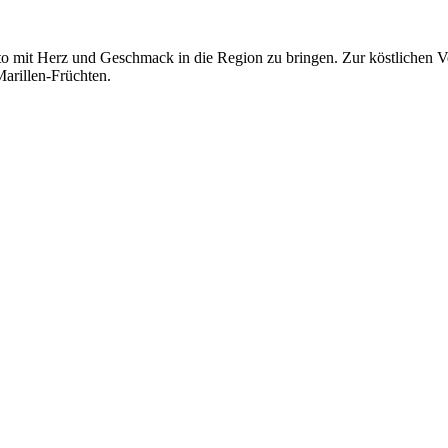
o mit Herz und Geschmack in die Region zu bringen. Zur köstlichen Ve
arillen-Früchten.
t jederzeit möglich.
News senden?