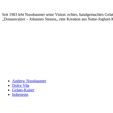
Seit 1983 lebt Nussbaumer seine Vision: echtes, handgemachtes Gelat
„Donauwalzer – Johannes Strauss„ eine Kreation aus Natur-Joghurt-M
Keine Motor Freizeit Trends News mehr verpassen!
Jetzt Newsletter kostenlos abonnieren.
Wir respektieren den
Datenschutz
! Eine Abmeldung vom Newsletter is
An welche Email-Adresse sollen wir die Motor Freizeit Trends 
Your email
johnsmith@example.com
Newsletter abonnieren
Andrew Nussbaumer
Dolce Vita
Gelato-Kaiser
hohenems