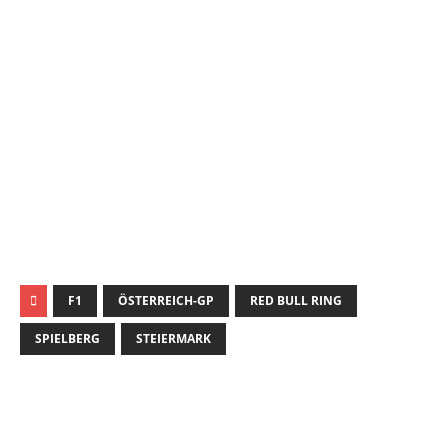
mehr verpassen!
Jetzt Newsletter kostenlos abonnieren.
Wir respektieren den
Datenschutz
! Eine Abmeldung vom
Newsletter ist jederzeit möglich.
An welche Email-Adresse sollen wir die Motor Freizeit
Trends News senden?
johnsmith@example.com
Your
email
Newsletter abonnieren
F1
ÖSTERREICH-GP
RED BULL RING
SPIELBERG
STEIERMARK