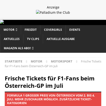
Anzeige
MOTOR
FREIZEIT
COVERGIRLS
EVENTS
AKTUELLES
TV CLIPS
AKTUELLE AUSGABE
MAGAZIN ALS ABO!
STARTSEITE
MOTOR
MOTORSPORT
Frische Tickets
für F1-Fans beim Österreich-GP im Juli
Frische Tickets für F1-Fans beim
Österreich-GP im Juli
FORMULA 1 GROSSER PREIS VON ÖSTERREICH VOM 2. BIS 4. J
ULI. MEHR ZUSCHAUER MÖGLICH. ZUSÄTZLICHE TICKET-K
ATEGORIEN