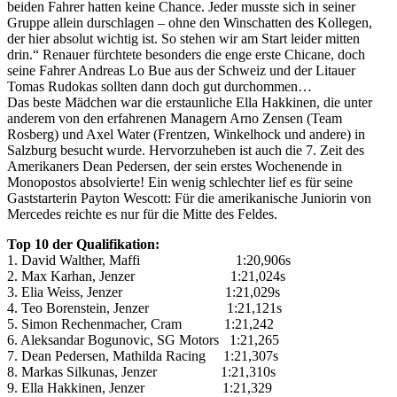
beiden Fahrer hatten keine Chance. Jeder musste sich in seiner
Gruppe allein durschlagen – ohne den Winschatten des Kollegen,
der hier absolut wichtig ist. So stehen wir am Start leider mitten
drin.“ Renauer fürchtete besonders die enge erste Chicane, doch
seine Fahrer Andreas Lo Bue aus der Schweiz und der Litauer
Tomas Rudokas sollten dann doch gut durchommen…
Das beste Mädchen war die erstaunliche Ella Hakkinen, die unter
anderem von den erfahrenen Managern Arno Zensen (Team
Rosberg) und Axel Water (Frentzen, Winkelhock und andere) in
Salzburg besucht wurde. Hervorzuheben ist auch die 7. Zeit des
Amerikaners Dean Pedersen, der sein erstes Wochenende in
Monopostos absolvierte! Ein wenig schlechter lief es für seine
Gaststarterin Payton Wescott: Für die amerikanische Juniorin von
Mercedes reichte es nur für die Mitte des Feldes.
Top 10 der Qualifikation:
1. David Walther, Maffi 1:20,906s
2. Max Karhan, Jenzer 1:21,024s
3. Elia Weiss, Jenzer 1:21,029s
4. Teo Borenstein, Jenzer 1:21,121s
5. Simon Rechenmacher, Cram 1:21,242
6. Aleksandar Bogunovic, SG Motors 1:21,265
7. Dean Pedersen, Mathilda Racing 1:21,307s
8. Markas Silkunas, Jenzer 1:21,310s
9. Ella Hakkinen, Jenzer 1:21,329