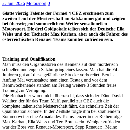
2. Juni 2026
Motorsport
0
Glatte vierzig Talente der Formel 4 CEZ erschienen zum
zweiten Lauf der Meisterschaft im Salzkammergut und zeigten
bei überwiegend sommerlichem Wetter sensationellen
Motorsport. Die drei Goldpokale teilten sich der Deutsche Elia
Weiss und der Tscheche Max Karhan, aber auch die Fahrer des
österreichischen Renauer-Teams konnten zufrieden sein.
Training und Qualifikation
Man muss den Organisatoren des Rennens auf dem mörderisch
schnellen und engen Salzburgring eines lassen: Man hat die F4-
Junioren gut auf diese gefährliche Strecke vorbereitet. Bereits
Anfang Mai veranstaltete man einen Testtag und vor dem
Rennwochenende standen am Freitag weitere 3 Stunden freies
Training zur Verfügung.
Die Beobachter waren nicht überrascht, dass sich der Däne David
Walther, der für das Team Maffi parallel zur CEZ auch die
komplette italienische Meisterschaft fährt, die schnellste Zeit der
Qualifikation sicherte. In der Zeitliste folgte ihm bei strahlendem
Sommerwetter eine Armada des Teams Jenzer in der Reihenfolge
Max Karhan, Elia Weiss und Teo Borenstein. Weniger zufrieden
war der Boss von Renauer-Motorsport, Sepp Renauer: „Meine