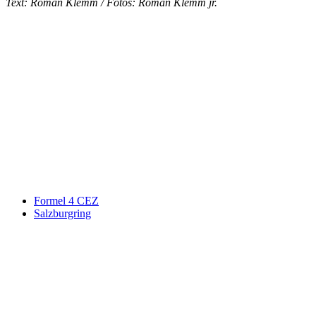
Text: Roman Klemm / Fotos: Roman Klemm jr.
Keine Motor Freizeit Trends News mehr verpassen!
Jetzt Newsletter kostenlos abonnieren.
Wir respektieren den
Datenschutz
! Eine Abmeldung vom Newsletter
ist jederzeit möglich.
An welche Email-Adresse sollen wir die Motor Freizeit Trends
News senden?
Your email
johnsmith@example.com
Newsletter abonnieren
Formel 4 CEZ
Salzburgring