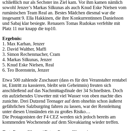
schließlich nur als Sechster ins Ziel kam. Vor ihm kamen nämlich
sowohl Jenzer’s Markas Silkunas als auch Knud Eske Nielsen vom
rumänischen Team Real an. Bestes Mädchen diesmal war die
insgesamt 9. Ella Hakkinen, die ihre Konkurrentinnen Danielsson
und Sabaj klar besiegte. Renauers Tomas Rudokas verfehlte mit
Platz 11 nur knapp die top10.
Ergebnis:
1. Max Karhan, Jenzer
2. David Walther, Maffi
3. Simon Rechenmacher, Cram
4. Markas Silkunas, Jenzer
5. Knud Eske Nielsen, Real
6. Teo Borenstein, Jenzer
Etwa 500 zahlende Zuschauer (dass es für den Veranstalter rentabel
ist, Eintritt zu kassieren, bleibt sein Geheimnis) freuten sich
anschließend auf das Nachmittagsfinale der 34 Schnellsten. Doch
ein aufziehendes Unwetter mit viel Wasser von oben machte dies
zunichte. Drei Dutzend Teenager auf dem ohnehin schon äußerst
gefährlichen Salzburgring fahren zu lassen, war der Rennleitung
unter diesen Umständen ein zu großes Risiko…
Die Protagonisten der F4 CEZ werden sich jedoch bereits am
kommenden Wochenende auf dem Slovakiaring wieder treffen.