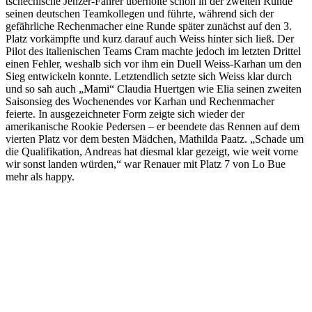
tschechische Jenzer-Fahrer überholte schon in der zweiten Runde
seinen deutschen Teamkollegen und führte, während sich der
gefährliche Rechenmacher eine Runde später zunächst auf den 3.
Platz vorkämpfte und kurz darauf auch Weiss hinter sich ließ. Der
Pilot des italienischen Teams Cram machte jedoch im letzten Drittel
einen Fehler, weshalb sich vor ihm ein Duell Weiss-Karhan um den
Sieg entwickeln konnte. Letztendlich setzte sich Weiss klar durch
und so sah auch „Mami“ Claudia Huertgen wie Elia seinen zweiten
Saisonsieg des Wochenendes vor Karhan und Rechenmacher
feierte. In ausgezeichneter Form zeigte sich wieder der
amerikanische Rookie Pedersen – er beendete das Rennen auf dem
vierten Platz vor dem besten Mädchen, Mathilda Paatz. „Schade um
die Qualifikation, Andreas hat diesmal klar gezeigt, wie weit vorne
wir sonst landen würden,“ war Renauer mit Platz 7 von Lo Bue
mehr als happy.