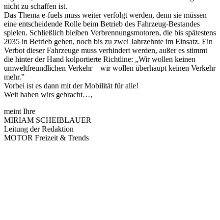
nicht zu schaffen ist.
Das Thema e-fuels muss weiter verfolgt werden, denn sie müssen
eine entscheidende Rolle beim Betrieb des Fahrzeug-Bestandes
spielen. Schließlich bleiben Verbrennungsmotoren, die bis spätestens
2035 in Betrieb gehen, noch bis zu zwei Jahrzehnte im Einsatz. Ein
Verbot dieser Fahrzeuge muss verhindert werden, außer es stimmt
die hinter der Hand kolportierte Richtline: „Wir wollen keinen
umweltfreundlichen Verkehr – wir wollen überhaupt keinen Verkehr
mehr.”
Vorbei ist es dann mit der Mobilität für alle!
Weit haben wirs gebracht…,
meint Ihre
MIRIAM SCHEIBLAUER
Leitung der Redaktion
MOTOR Freizeit & Trends
Keine Motor Freizeit Trends News mehr verpassen!
Jetzt Newsletter kostenlos abonnieren.
Wir respektieren den
Datenschutz
! Eine Abmeldung vom Newsletter
ist jederzeit möglich.