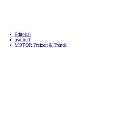
An welche Email-Adresse sollen wir die Motor Freizeit Trends
News senden?
Your email
johnsmith@example.com
Newsletter abonnieren
Editorial
featured
MOTOR Freizeit & Trends