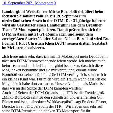
10. September 2021
Motorsport
0
Lamborghini-Werksfahrer Mirko Bortolotti debütiert beim
sechsten Saisonlauf vom 17. bis 19. September im
niederländischen Assen in der DTM. Der 31-jährige Italiener
wird als Gaststarter einen Lamborghini aus dem Dresdner
Team T3 Motorsport pilotieren. Damit präsentiert sich die
DTM in Assen mit 21 GT-Rennwagen und somit dem
zweitgrößten Starterfeld der Saison. Neben Bortolotti wird Ex-
Formel-1-Pilot Christian Klien (AUT) seinen dritten Gaststart
im McLaren absolvieren.
„Ich freue mich sehr, dass ich mit T3 Motorsport mein Debüt beim
nächsten DTM-Rennwochenende feiern werde. Ich möchte mich
beim Team und auch bei Lamborghini bedanken, dass ich diese
Möglichkeit bekomme und sie mir vertrauen“, erklärt Mirko
Bortolotti vor seinem Debüt. „Die DTM verfolge ich, seitdem ich
ein kleines Kind war. Für mich wird ein Traum wahr, dass ich die
Möglichkeit habe dort zu starten. Unsere Ambition als Marke ist,
dass wir an der Spitze der DTM kämpfen werden.“
Auch auf Seiten der DTM-Organisation ITR ist die Freude groß.
„Mirko Bortolotti zählt zu den schnellsten und erfahrensten GT-
Piloten und ist ein absoluter Weltklassepilot“, sagt Frederic Elsner,
Director Event & Operations der ITR. „Wir freuen uns sehr auf
seine DTM-Premiere und danken T3 Motorsport für ihr