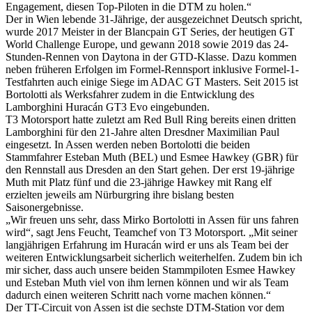
Engagement, diesen Top-Piloten in die DTM zu holen.“
Der in Wien lebende 31-Jährige, der ausgezeichnet Deutsch spricht,
wurde 2017 Meister in der Blancpain GT Series, der heutigen GT
World Challenge Europe, und gewann 2018 sowie 2019 das 24-
Stunden-Rennen von Daytona in der GTD-Klasse. Dazu kommen
neben früheren Erfolgen im Formel-Rennsport inklusive Formel-1-
Testfahrten auch einige Siege im ADAC GT Masters. Seit 2015 ist
Bortolotti als Werksfahrer zudem in die Entwicklung des
Lamborghini Huracán GT3 Evo eingebunden.
T3 Motorsport hatte zuletzt am Red Bull Ring bereits einen dritten
Lamborghini für den 21-Jahre alten Dresdner Maximilian Paul
eingesetzt. In Assen werden neben Bortolotti die beiden
Stammfahrer Esteban Muth (BEL) und Esmee Hawkey (GBR) für
den Rennstall aus Dresden an den Start gehen. Der erst 19-jährige
Muth mit Platz fünf und die 23-jährige Hawkey mit Rang elf
erzielten jeweils am Nürburgring ihre bislang besten
Saisonergebnisse.
„Wir freuen uns sehr, dass Mirko Bortolotti in Assen für uns fahren
wird“, sagt Jens Feucht, Teamchef von T3 Motorsport. „Mit seiner
langjährigen Erfahrung im Huracán wird er uns als Team bei der
weiteren Entwicklungsarbeit sicherlich weiterhelfen. Zudem bin ich
mir sicher, dass auch unsere beiden Stammpiloten Esmee Hawkey
und Esteban Muth viel von ihm lernen können und wir als Team
dadurch einen weiteren Schritt nach vorne machen können.“
Der TT-Circuit von Assen ist die sechste DTM-Station vor dem