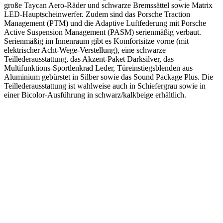
große Taycan Aero-Räder und schwarze Bremssättel sowie Matrix
LED-Hauptscheinwerfer. Zudem sind das Porsche Traction
Management (PTM) und die Adaptive Luftfederung mit Porsche
Active Suspension Management (PASM) serienmäßig verbaut.
Serienmäßig im Innenraum gibt es Komfortsitze vorne (mit
elektrischer Acht-Wege-Verstellung), eine schwarze
Teillederausstattung, das Akzent-Paket Darksilver, das
Multifunktions-Sportlenkrad Leder, Türeinstiegsblenden aus
Aluminium gebürstet in Silber sowie das Sound Package Plus. Die
Teillederausstattung ist wahlweise auch in Schiefergrau sowie in
einer Bicolor-Ausführung in schwarz/kalkbeige erhältlich.
Keine Motor Freizeit Trends News mehr verpassen!
Jetzt Newsletter kostenlos abonnieren.
Wir respektieren den
Datenschutz
! Eine Abmeldung vom Newsletter
ist jederzeit möglich.
An welche Email-Adresse sollen wir die Motor Freizeit Trends
News senden?
Your email
johnsmith@example.com
Newsletter abonnieren