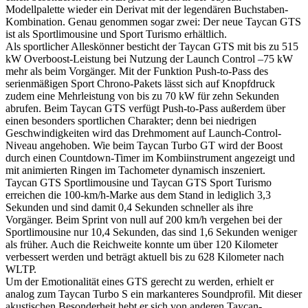
Modellpalette wieder ein Derivat mit der legendären Buchstaben-
Kombination. Genau genommen sogar zwei: Der neue Taycan GTS
ist als Sportlimousine und Sport Turismo erhältlich.
Als sportlicher Alleskönner besticht der Taycan GTS mit bis zu 515
kW Overboost-Leistung bei Nutzung der Launch Control –75 kW
mehr als beim Vorgänger. Mit der Funktion Push-to-Pass des
serienmäßigen Sport Chrono-Pakets lässt sich auf Knopfdruck
zudem eine Mehrleistung von bis zu 70 kW für zehn Sekunden
abrufen. Beim Taycan GTS verfügt Push-to-Pass außerdem über
einen besonders sportlichen Charakter; denn bei niedrigen
Geschwindigkeiten wird das Drehmoment auf Launch-Control-
Niveau angehoben. Wie beim Taycan Turbo GT wird der Boost
durch einen Countdown-Timer im Kombiinstrument angezeigt und
mit animierten Ringen im Tachometer dynamisch inszeniert.
Taycan GTS Sportlimousine und Taycan GTS Sport Turismo
erreichen die 100-km/h-Marke aus dem Stand in lediglich 3,3
Sekunden und sind damit 0,4 Sekunden schneller als ihre
Vorgänger. Beim Sprint von null auf 200 km/h vergehen bei der
Sportlimousine nur 10,4 Sekunden, das sind 1,6 Sekunden weniger
als früher. Auch die Reichweite konnte um über 120 Kilometer
verbessert werden und beträgt aktuell bis zu 628 Kilometer nach
WLTP.
Um der Emotionalität eines GTS gerecht zu werden, erhielt er
analog zum Taycan Turbo S ein markanteres Soundprofil. Mit dieser
akustischen Besonderheit hebt er sich von anderen Taycan-