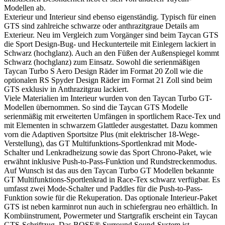
Modellen ab.
Exterieur und Interieur sind ebenso eigenständig. Typisch für einen
GTS sind zahlreiche schwarze oder anthrazitgraue Details am
Exterieur. Neu im Vergleich zum Vorgänger sind beim Taycan GTS
die Sport Design-Bug- und Heckunterteile mit Einlegern lackiert in
Schwarz (hochglanz). Auch an den Füßen der Außenspiegel kommt
Schwarz (hochglanz) zum Einsatz. Sowohl die serienmäßigen
Taycan Turbo S Aero Design Räder im Format 20 Zoll wie die
optionalen RS Spyder Design Räder im Format 21 Zoll sind beim
GTS exklusiv in Anthrazitgrau lackiert.
Viele Materialien im Interieur wurden von den Taycan Turbo GT-
Modellen übernommen. So sind die Taycan GTS Modelle
serienmäßig mit erweiterten Umfängen in sportlichem Race-Tex und
mit Elementen in schwarzem Glattleder ausgestattet. Dazu kommen
vorn die Adaptiven Sportsitze Plus (mit elektrischer 18-Wege-
Verstellung), das GT Multifunktions-Sportlenkrad mit Mode-
Schalter und Lenkradheizung sowie das Sport Chrono-Paket, wie
erwähnt inklusive Push-to-Pass-Funktion und Rundstreckenmodus.
Auf Wunsch ist das aus den Taycan Turbo GT Modellen bekannte
GT Multifunktions-Sportlenkrad in Race-Tex schwarz verfügbar. Es
umfasst zwei Mode-Schalter und Paddles für die Push-to-Pass-
Funktion sowie für die Rekuperation. Das optionale Interieur-Paket
GTS ist neben karminrot nun auch in schiefergrau neo erhältlich. In
Kombiinstrument, Powermeter und Startgrafik erscheint ein Taycan
GTS-Schriftzug. Das BOSE® Surround Sound-System ist