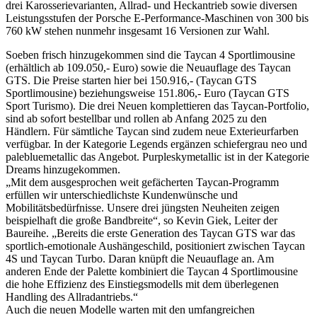
drei Karosserievarianten, Allrad- und Heckantrieb sowie diversen
Leistungsstufen der Porsche E-Performance-Maschinen von 300 bis
760 kW stehen nunmehr insgesamt 16 Versionen zur Wahl.
Soeben frisch hinzugekommen sind die Taycan 4 Sportlimousine
(erhältlich ab 109.050,- Euro) sowie die Neuauflage des Taycan
GTS. Die Preise starten hier bei 150.916,- (Taycan GTS
Sportlimousine) beziehungsweise 151.806,- Euro (Taycan GTS
Sport Turismo). Die drei Neuen komplettieren das Taycan-Portfolio,
sind ab sofort bestellbar und rollen ab Anfang 2025 zu den
Händlern. Für sämtliche Taycan sind zudem neue Exterieurfarben
verfügbar. In der Kategorie Legends ergänzen schiefergrau neo und
palebluemetallic das Angebot. Purpleskymetallic ist in der Kategorie
Dreams hinzugekommen.
„Mit dem ausgesprochen weit gefächerten Taycan-Programm
erfüllen wir unterschiedlichste Kundenwünsche und
Mobilitätsbedürfnisse. Unsere drei jüngsten Neuheiten zeigen
beispielhaft die große Bandbreite“, so Kevin Giek, Leiter der
Baureihe. „Bereits die erste Generation des Taycan GTS war das
sportlich-emotionale Aushängeschild, positioniert zwischen Taycan
4S und Taycan Turbo. Daran knüpft die Neuauflage an. Am
anderen Ende der Palette kombiniert die Taycan 4 Sportlimousine
die hohe Effizienz des Einstiegsmodells mit dem überlegenen
Handling des Allradantriebs.“
Auch die neuen Modelle warten mit den umfangreichen