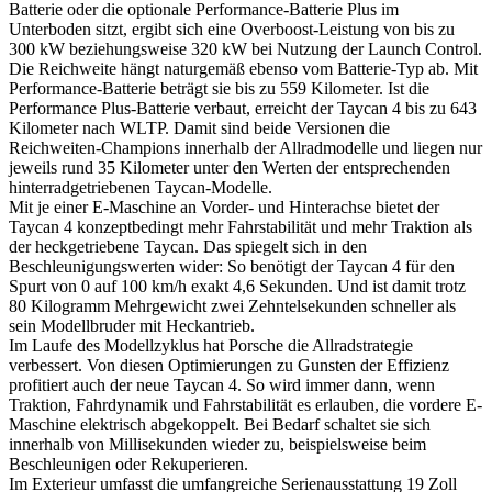
Batterie oder die optionale Performance-Batterie Plus im
Unterboden sitzt, ergibt sich eine Overboost-Leistung von bis zu
300 kW beziehungsweise 320 kW bei Nutzung der Launch Control.
Die Reichweite hängt naturgemäß ebenso vom Batterie-Typ ab. Mit
Performance-Batterie beträgt sie bis zu 559 Kilometer. Ist die
Performance Plus-Batterie verbaut, erreicht der Taycan 4 bis zu 643
Kilometer nach WLTP. Damit sind beide Versionen die
Reichweiten-Champions innerhalb der Allradmodelle und liegen nur
jeweils rund 35 Kilometer unter den Werten der entsprechenden
hinterradgetriebenen Taycan-Modelle.
Mit je einer E-Maschine an Vorder- und Hinterachse bietet der
Taycan 4 konzeptbedingt mehr Fahrstabilität und mehr Traktion als
der heckgetriebene Taycan. Das spiegelt sich in den
Beschleunigungswerten wider: So benötigt der Taycan 4 für den
Spurt von 0 auf 100 km/h exakt 4,6 Sekunden. Und ist damit trotz
80 Kilogramm Mehrgewicht zwei Zehntelsekunden schneller als
sein Modellbruder mit Heckantrieb.
Im Laufe des Modellzyklus hat Porsche die Allradstrategie
verbessert. Von diesen Optimierungen zu Gunsten der Effizienz
profitiert auch der neue Taycan 4. So wird immer dann, wenn
Traktion, Fahrdynamik und Fahrstabilität es erlauben, die vordere E-
Maschine elektrisch abgekoppelt. Bei Bedarf schaltet sie sich
innerhalb von Millisekunden wieder zu, beispielsweise beim
Beschleunigen oder Rekuperieren.
Im Exterieur umfasst die umfangreiche Serienausstattung 19 Zoll