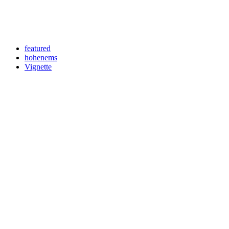
News senden?
Your email
johnsmith@example.com
Newsletter abonnieren
featured
hohenems
Vignette