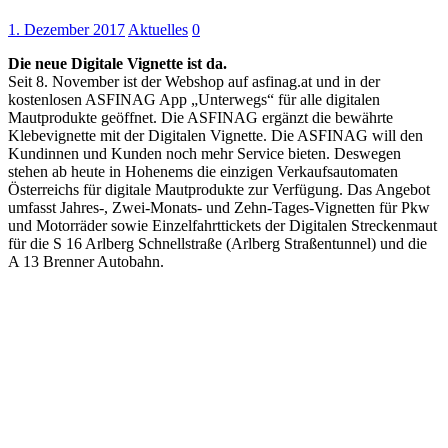
1. Dezember 2017
Aktuelles
0
Die neue Digitale Vignette ist da.
Seit 8. November ist der Webshop auf asfinag.at und in der
kostenlosen ASFINAG App „Unterwegs“ für alle digitalen
Mautprodukte geöffnet. Die ASFINAG ergänzt die bewährte
Klebevignette mit der Digitalen Vignette. Die ASFINAG will den
Kundinnen und Kunden noch mehr Service bieten. Deswegen
stehen ab heute in Hohenems die einzigen Verkaufsautomaten
Österreichs für digitale Mautprodukte zur Verfügung. Das Angebot
umfasst Jahres-, Zwei-Monats- und Zehn-Tages-Vignetten für Pkw
und Motorräder sowie Einzelfahrttickets der Digitalen Streckenmaut
für die S 16 Arlberg Schnellstraße (Arlberg Straßentunnel) und die
A 13 Brenner Autobahn.
Keine Motor Freizeit Trends News mehr verpassen!
Jetzt Newsletter kostenlos abonnieren.
Wir respektieren den
Datenschutz
! Eine Abmeldung vom Newsletter
ist jederzeit möglich.
An welche Email-Adresse sollen wir die Motor Freizeit Trends