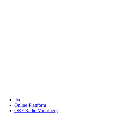
Keine Motor Freizeit Trends News mehr verpassen!
Jetzt Newsletter kostenlos abonnieren.
Wir respektieren den
Datenschutz
! Eine Abmeldung vom Newsletter
ist jederzeit möglich.
An welche Email-Adresse sollen wir die Motor Freizeit Trends
News senden?
Your email
johnsmith@example.com
Newsletter abonnieren
live
Online-Plattform
ORF Radio Vorarlberg