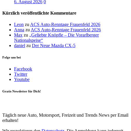
6. August 2026
0
Kürzlich veröffentlichte Kommentare
Leon
zu
ACS Auto-Renntage Frauenfeld 2026
Anna
zu
ACS Auto-Renntage Frauenfeld 2026
Max
zu
„Geliebte Knöpfle – Die Vorarlberger
Nationalspeise“
daniel
zu
Der Neue Mazda CX-5
Folge uns bei
Facebook
Twitter
Youtube
Gratis Newsletter für Dich!
Your email
johnsmith@example.com
Newsletter abonnieren
Täglich neue Auto, Motorsport, Freizeit und Trends News per Email
erhalten!
Wir respektieren den
Datenschutz
. Die Anmeldung kann jederzeit