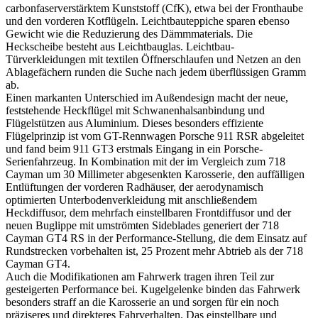
carbonfaserverstärktem Kunststoff (CfK), etwa bei der Fronthaube
und den vorderen Kotflügeln. Leichtbauteppiche sparen ebenso
Gewicht wie die Reduzierung des Dämmmaterials. Die
Heckscheibe besteht aus Leichtbauglas. Leichtbau-
Türverkleidungen mit textilen Öffnerschlaufen und Netzen an den
Ablagefächern runden die Suche nach jedem überflüssigen Gramm
ab.
Einen markanten Unterschied im Außendesign macht der neue,
feststehende Heckflügel mit Schwanenhalsanbindung und
Flügelstützen aus Aluminium. Dieses besonders effiziente
Flügelprinzip ist vom GT-Rennwagen Porsche 911 RSR abgeleitet
und fand beim 911 GT3 erstmals Eingang in ein Porsche-
Serienfahrzeug. In Kombination mit der im Vergleich zum 718
Cayman um 30 Millimeter abgesenkten Karosserie, den auffälligen
Entlüftungen der vorderen Radhäuser, der aerodynamisch
optimierten Unterbodenverkleidung mit anschließendem
Heckdiffusor, dem mehrfach einstellbaren Frontdiffusor und der
neuen Buglippe mit umströmten Sideblades generiert der 718
Cayman GT4 RS in der Performance-Stellung, die dem Einsatz auf
Rundstrecken vorbehalten ist, 25 Prozent mehr Abtrieb als der 718
Cayman GT4.
Auch die Modifikationen am Fahrwerk tragen ihren Teil zur
gesteigerten Performance bei. Kugelgelenke binden das Fahrwerk
besonders straff an die Karosserie an und sorgen für ein noch
präziseres und direkteres Fahrverhalten. Das einstellbare und