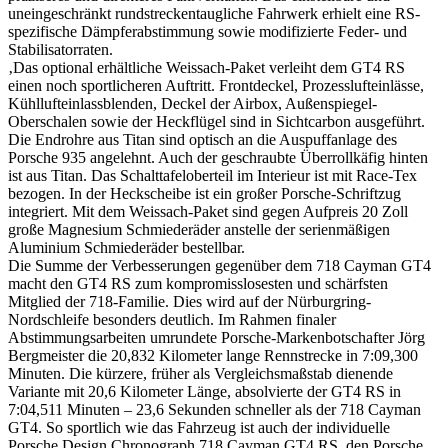
uneingeschränkt rundstreckentaugliche Fahrwerk erhielt eine RS-
spezifische Dämpferabstimmung sowie modifizierte Feder- und
Stabilisatorraten.
‚Das optional erhältliche Weissach-Paket verleiht dem GT4 RS
einen noch sportlicheren Auftritt. Frontdeckel, Prozesslufteinlässe,
Kühllufteinlassblenden, Deckel der Airbox, Außenspiegel-
Oberschalen sowie der Heckflügel sind in Sichtcarbon ausgeführt.
Die Endrohre aus Titan sind optisch an die Auspuffanlage des
Porsche 935 angelehnt. Auch der geschraubte Überrollkäfig hinten
ist aus Titan. Das Schalttafeloberteil im Interieur ist mit Race-Tex
bezogen. In der Heckscheibe ist ein großer Porsche-Schriftzug
integriert. Mit dem Weissach-Paket sind gegen Aufpreis 20 Zoll
große Magnesium Schmiederäder anstelle der serienmäßigen
Aluminium Schmiederäder bestellbar.
Die Summe der Verbesserungen gegenüber dem 718 Cayman GT4
macht den GT4 RS zum kompromisslosesten und schärfsten
Mitglied der 718-Familie. Dies wird auf der Nürburgring-
Nordschleife besonders deutlich. Im Rahmen finaler
Abstimmungsarbeiten umrundete Porsche-Markenbotschafter Jörg
Bergmeister die 20,832 Kilometer lange Rennstrecke in 7:09,300
Minuten. Die kürzere, früher als Vergleichsmaßstab dienende
Variante mit 20,6 Kilometer Länge, absolvierte der GT4 RS in
7:04,511 Minuten – 23,6 Sekunden schneller als der 718 Cayman
GT4. So sportlich wie das Fahrzeug ist auch der individuelle
Porsche Design Chronograph 718 Cayman GT4 RS, den Porsche