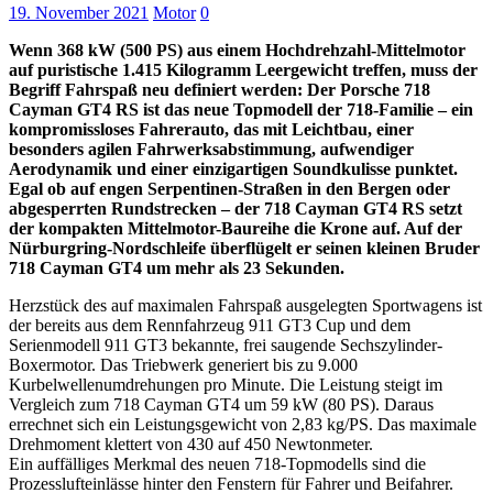
19. November 2021
Motor
0
Wenn 368 kW (500 PS) aus einem Hochdrehzahl-Mittelmotor
auf puristische 1.415 Kilogramm Leergewicht treffen, muss der
Begriff Fahrspaß neu definiert werden: Der Porsche 718
Cayman GT4 RS ist das neue Topmodell der 718-Familie – ein
kompromissloses Fahrerauto, das mit Leichtbau, einer
besonders agilen Fahrwerksabstimmung, aufwendiger
Aerodynamik und einer einzigartigen Soundkulisse punktet.
Egal ob auf engen Serpentinen-Straßen in den Bergen oder
abgesperrten Rundstrecken – der 718 Cayman GT4 RS setzt
der kompakten Mittelmotor-Baureihe die Krone auf. Auf der
Nürburgring-Nordschleife überflügelt er seinen kleinen Bruder
718 Cayman GT4 um mehr als 23 Sekunden.
Herzstück des auf maximalen Fahrspaß ausgelegten Sportwagens ist
der bereits aus dem Rennfahrzeug 911 GT3 Cup und dem
Serienmodell 911 GT3 bekannte, frei saugende Sechszylinder-
Boxermotor. Das Triebwerk generiert bis zu 9.000
Kurbelwellenumdrehungen pro Minute. Die Leistung steigt im
Vergleich zum 718 Cayman GT4 um 59 kW (80 PS). Daraus
errechnet sich ein Leistungsgewicht von 2,83 kg/PS. Das maximale
Drehmoment klettert von 430 auf 450 Newtonmeter.
Ein auffälliges Merkmal des neuen 718-Topmodells sind die
Prozesslufteinlässe hinter den Fenstern für Fahrer und Beifahrer.