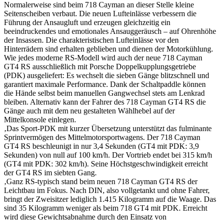
Normalerweise sind beim 718 Cayman an dieser Stelle kleine
Seitenscheiben verbaut. Die neuen Lufteinlässe verbessern die
Führung der Ansaugluft und erzeugen gleichzeitig ein
beeindruckendes und emotionales Ansauggeräusch – auf Ohrenhöhe
der Insassen. Die charakteristischen Lufteinlässe vor den
Hinterrädern sind erhalten geblieben und dienen der Motorkühlung.
Wie jedes moderne RS-Modell wird auch der neue 718 Cayman
GT4 RS ausschließlich mit Porsche Doppelkupplungsgetriebe
(PDK) ausgeliefert: Es wechselt die sieben Gänge blitzschnell und
garantiert maximale Performance. Dank der Schaltpaddle können
die Hände selbst beim manuellen Gangwechsel stets am Lenkrad
bleiben. Alternativ kann der Fahrer des 718 Cayman GT4 RS die
Gänge auch mit dem neu gestalteten Wählhebel auf der
Mittelkonsole einlegen.
‚Das Sport-PDK mit kurzer Übersetzung unterstützt das fulminante
Sprintvermögen des Mittelmotorsportwagens. Der 718 Cayman
GT4 RS beschleunigt in nur 3,4 Sekunden (GT4 mit PDK: 3,9
Sekunden) von null auf 100 km/h. Der Vortrieb endet bei 315 km/h
(GT4 mit PDK: 302 km/h). Seine Höchstgeschwindigkeit erreicht
der GT4 RS im siebten Gang.
‚Ganz RS-typisch stand beim neuen 718 Cayman GT4 RS der
Leichtbau im Fokus. Nach DIN, also vollgetankt und ohne Fahrer,
bringt der Zweisitzer lediglich 1.415 Kilogramm auf die Waage. Das
sind 35 Kilogramm weniger als beim 718 GT4 mit PDK. Erreicht
wird diese Gewichtsabnahme durch den Einsatz von