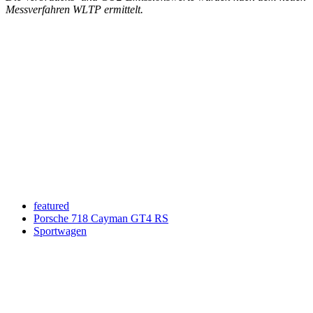
Messverfahren WLTP ermittelt.
Keine Motor Freizeit Trends News mehr verpassen!
Jetzt Newsletter kostenlos abonnieren.
Wir respektieren den
Datenschutz
! Eine Abmeldung vom Newsletter
ist jederzeit möglich.
An welche Email-Adresse sollen wir die Motor Freizeit Trends
News senden?
Your email
johnsmith@example.com
Newsletter abonnieren
featured
Porsche 718 Cayman GT4 RS
Sportwagen