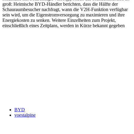
groß: Heimische BYD-Händler berichten, dass die Hälfte der
Schauraumbesucher nachfragt, wann die V2H-Funktion verfügbar
sein wird, um die Eigenstromversorgung zu maximieren und ihre
Energiekosten zu senken. Weitere Einzelheiten zum Projekt,
einschließlich eines Zeitplans, werden in Kürze bekannt gegeben
Keine Motor Freizeit Trends News mehr verpassen!
Jetzt Newsletter kostenlos abonnieren.
Wir respektieren den
Datenschutz
! Eine Abmeldung vom Newsletter
ist jederzeit möglich.
An welche Email-Adresse sollen wir die Motor Freizeit Trends
News senden?
Your email
johnsmith@example.com
Newsletter abonnieren
BYD
voestalpine