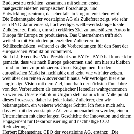
Budapest zu errichten, zusammen mit seinem ersten
maßgeschneiderten europäischen Forschungs- und
Entwicklungszentrum, das ebenfalls in Ungarn entstehen wird.
Die Bekanntgabe der voestalpine AG als Zulieferer zeigt, wie sehr
sich BYD dafür einsetzt, hochwertige, wettbewerbsfähige lokale
Zulieferer zu finden, um sein erklärtes Ziel zu unterstützen, Autos in
Europa für Europa zu produzieren. Das Unternehmen trifft sich
weiterhin mit Hunderten potenziellen Zulieferern in
Schlüsselmärkten, während es die Vorbereitungen für den Start der
europäischen Produktion vorantreibt.
Stella Li, Executive Vice President von BYD: „BYD hat immer klar
gemacht, dass wir nach Europa gekommen sind, um hier zu bleiben
– und um hier zu produzieren. Unser Engagement für den
europäischen Markt ist nachhaltig und geht, wie wir hier zeigen,
weit über den reinen Autoverkauf hinaus. Wir verfolgen hier eine
langfristige Vision mit dem Ziel, innerhalb der nächsten fünf Jahre
von den Verbrauchern als europäischer Hersteller wahrgenommen
zu werden. Unsere Fabrik in Ungarn steht natürlich im Mittelpunkt
dieses Prozesses, daher ist jeder lokale Zulieferer, den wir
bekanntgeben, ein weiterer wichtiger Schritt. Ich freue mich sehr,
dass wir mit der voestalpine AG zusammenarbeiten werden, einem
Unternehmen mit einer langen Geschichte der Innovation und einem
Engagement für Dekarbonisierung und nachhaltige CO2-
Reduzierung.“
Herbert Eibensteiner, CEO der voestalpine AG, ergänzt: „Die