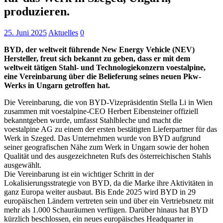
produzieren.
25. Juni 2025
Aktuelles
0
BYD, der weltweit führende New Energy Vehicle (NEV)
Hersteller, freut sich bekannt zu geben, dass er mit dem
weltweit tätigen Stahl- und Technologiekonzern voestalpine,
eine Vereinbarung über die Belieferung seines neuen Pkw-
Werks in Ungarn getroffen hat.
Die Vereinbarung, die von BYD-Vizepräsidentin Stella Li in Wien
zusammen mit voestalpine-CEO Herbert Eibensteiner offiziell
bekanntgeben wurde, umfasst Stahlbleche und macht die
voestalpine AG zu einem der ersten bestätigten Lieferpartner für das
Werk in Szeged. Das Unternehmen wurde von BYD aufgrund
seiner geografischen Nähe zum Werk in Ungarn sowie der hohen
Qualität und des ausgezeichneten Rufs des österreichischen Stahls
ausgewählt.
Die Vereinbarung ist ein wichtiger Schritt in der
Lokalisierungsstrategie von BYD, da die Marke ihre Aktivitäten in
ganz Europa weiter ausbaut. Bis Ende 2025 wird BYD in 29
europäischen Ländern vertreten sein und über ein Vertriebsnetz mit
mehr als 1.000 Schauräumen verfügen. Darüber hinaus hat BYD
kürzlich beschlossen, ein neues europäisches Headquarter in