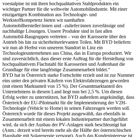
voestalpine ist mit ihren hochqualitativen Stahlprodukten ein
wichtiger Partner für die weltweite Automobilindustrie. Mit einer
einzigartigen Kombination aus Technologie- und
Werkstoffkompetenz bieten wir namhaften
Automobilhersteller:innen und –zuliefer:innen zuverlässige und
nachhaltige Lösungen. Unsere Produkte sind in fast allen
Automobil-Baugruppen vertreten – von der Karosserie über den
Antrieb bis hin zu sicherheitsrelevanten Teilen. Mit BYD beliefern
wir nun ab Herbst von unserem Standort in Linz ein
Technologieunternehmen aus China, das in Europa produziert. Wir
sind zuversichtlich, dass dieser erste Auftrag für die Herstellung von
hochqualitativem Flachstahl für Karosserien und Außenhaut die
Grundlage für eine langfristige Zusammenarbeit bildet.“
BYD hat in Österreich starke Fortschritte erzielt und ist zur Nummer
eins unter den privaten Käufern von Elektrofahrzeugen geworden
(mit einem Marktanteil von 15 %). Der Gesamtmarktanteil des
Unternehmens in diesem Land liegt nun bei 2,5 %. Um diesen
Erfolg weiter zu unterstützen, hat BYD außerdem angekündigt, dass
Österreich der EU-Pilotmarkt für die Implementierung der V2H-
Technologie (Vehicle to Home) in seinen Fahrzeugen werden soll.
Österreich wurde für dieses Projekt ausgewählt, das ebenfalls in
Zusammenarbeit mit einem lokalen Industriepartner durchgeführt
wird, da sich der Ausbau der PV-Anlagen stark beschleunigt hat
(Anm.: derzeit wird bereits mehr als die Hälfte der österreichischen
Haushalte mit Solarenergie versorgt). Auch das Kundeninteresse ist