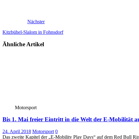
Nächster
Kitzbühel-Slalom in Fohnsdorf
Ähnliche Artikel
Motorsport
Bis 1. Mai freier Eintritt in die Welt der E-Mobilität
24. April 2018
Motorsport
0
Das zweite Kapitel der „E-Mobility Play Days“ auf dem Red Bull Ring f