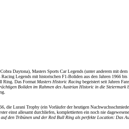
n Cobra Daytona), Masters Sports Car Legends (unter anderem mit dem
cing Legends mit historischen F1-Boliden aus den Jahren 1966 bis 198
l Ring. Das Format
Masters Historic Racing
begeistert seit Jahren Fa
tsträchtigen Boliden im Rahmen des Austrian Historic in die Steiermark
ng.
966, die Lurani Trophy (ein Vorläufer der heutigen Nachwuchsschmied
er einst allesamt durchliefen, komplettierten ein noch nie dagewese
 auf den Tribünen und der Red Bull Ring als perfekte Location: Das Au