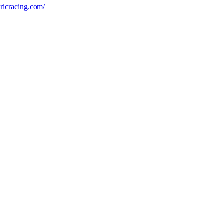
ricracing.com/
t jederzeit möglich.
News senden?