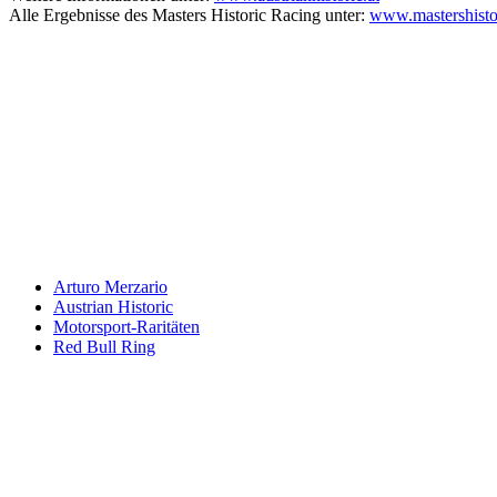
Alle Ergebnisse des Masters Historic Racing unter:
www.mastershisto
Keine Motor Freizeit Trends News mehr verpassen!
Jetzt Newsletter kostenlos abonnieren.
Wir respektieren den
Datenschutz
! Eine Abmeldung vom Newsletter is
An welche Email-Adresse sollen wir die Motor Freizeit Trends 
Your email
johnsmith@example.com
Newsletter abonnieren
Arturo Merzario
Austrian Historic
Motorsport-Raritäten
Red Bull Ring