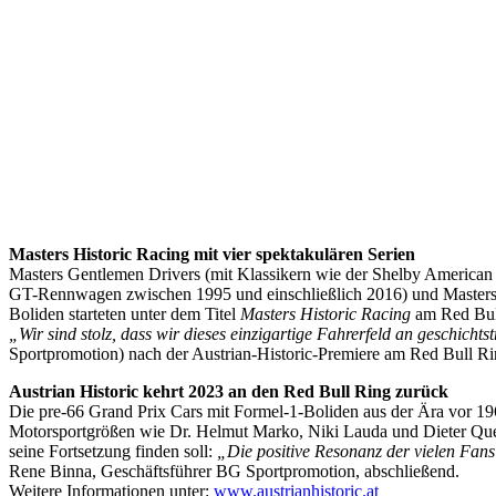
Masters Historic Racing mit vier spektakulären Serien
Masters Gentlemen Drivers (mit Klassikern wie der Shelby America
GT-Rennwagen zwischen 1995 und einschließlich 2016) und Masters Ra
Boliden starteten unter dem Titel
Masters Historic Racing
am Red Bul
„Wir sind stolz, dass wir dieses einzigartige Fahrerfeld an geschich
Sportpromotion) nach der Austrian-Historic-Premiere am Red Bull Ri
Austrian Historic kehrt 2023 an den Red Bull Ring zurück
Die pre-66 Grand Prix Cars mit Formel-1-Boliden aus der Ära vor 1
Motorsportgrößen wie Dr. Helmut Marko, Niki Lauda und Dieter Quest
seine Fortsetzung finden soll:
„Die positive Resonanz der vielen Fans
Rene Binna, Geschäftsführer BG Sportpromotion, abschließend.
Weitere Informationen unter:
www.austrianhistoric.at