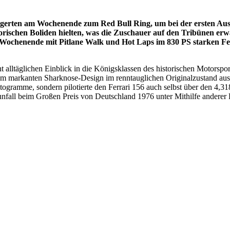
erten am Wochenende zum Red Bull Ring, um bei der ersten Ausga
orischen Boliden hielten, was die Zuschauer auf den Tribünen er
henende mit Pitlane Walk und Hot Laps im 830 PS starken Ferr
alltäglichen Einblick in die Königsklassen des historischen Motorsport
m markanten Sharknose-Design im renntauglichen Originalzustand aus 
ogramme, sondern pilotierte den Ferrari 156 auch selbst über den 4,31
unfall beim Großen Preis von Deutschland 1976 unter Mithilfe anderer 