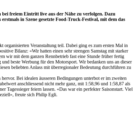
i freiem Eintritt live aus der Nähe zu verfolgen. Dazu
rstmals in Szene gesetzte Food-Truck-Festival, mit dem das
 organisierten Veranstaltung teil. Dabei ging es zum ersten Mal in
itive Bilanz: «Wir hatten einen sehr strengen Samstag mit starker
em wir mit dem ganzen Rennbetrieb fast eine Stunde früher fertig
ag und beste Werbung für den Motorsport. Wir bedanken uns an dieser
diesen beliebten Anlass mit überregionaler Bedeutung durchführen zu
 hervor. Bei idealen äusseren Bedingungen unterbot er im zweiten
Fabelwert anschliessend nicht mehr ganz, mit 1:58,96 und 1:58,87 als
er Tagessieger feiern lassen. «Das war ein perfekter Saisonstart. Viel
iell», freute sich Philip Egli.