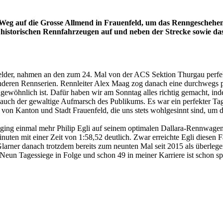
eg auf die Grosse Allmend in Frauenfeld, um das Renngeschehen be
istorischen Rennfahrzeugen auf und neben der Strecke sowie das e
Felder, nahmen an den zum 24. Mal von der ACS Sektion Thurgau perfekt
deren Rennserien. Rennleiter Alex Maag zog danach eine durchwegs pos
gewöhnlich ist. Dafür haben wir am Sonntag alles richtig gemacht, ind
rn auch der gewaltige Aufmarsch des Publikums. Es war ein perfekter T
von Kanton und Stadt Frauenfeld, die uns stets wohlgesinnt sind, um 
 ging einmal mehr Philip Egli auf seinem optimalen Dallara-Rennwagen
nuten mit einer Zeit von 1:58,52 deutlich. Zwar erreichte Egli diesen 
Glarner danach trotzdem bereits zum neunten Mal seit 2015 als überlegen
 Neun Tagessiege in Folge und schon 49 in meiner Karriere ist schon spez