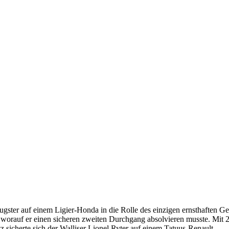
ster auf einem Ligier-Honda in die Rolle des einzigen ernsthaften Geg
n, worauf er einen sicheren zweiten Durchgang absolvieren musste. Mit
 sicherte sich der Walliser Lionel Ryter auf einem Tatuus-Renault.