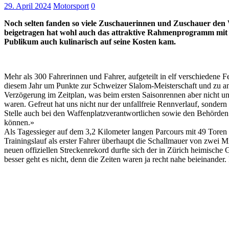
29. April 2024
Motorsport
0
Noch selten fanden so viele Zuschauerinnen und Zuschauer den W
beigetragen hat wohl auch das attraktive Rahmenprogramm mit h
Publikum auch kulinarisch auf seine Kosten kam.
Mehr als 300 Fahrerinnen und Fahrer, aufgeteilt in elf verschiedene 
diesem Jahr um Punkte zur Schweizer Slalom-Meisterschaft und zu an
Verzögerung im Zeitplan, was beim ersten Saisonrennen aber nicht un
waren. Gefreut hat uns nicht nur der unfallfreie Rennverlauf, sonde
Stelle auch bei den Waffenplatzverantwortlichen sowie den Behörden 
können.»
Als Tagessieger auf dem 3,2 Kilometer langen Parcours mit 49 Toren
Trainingslauf als erster Fahrer überhaupt die Schallmauer von zwei Mi
neuen offiziellen Streckenrekord durfte sich der in Zürich heimische 
besser geht es nicht, denn die Zeiten waren ja recht nahe beieinander.