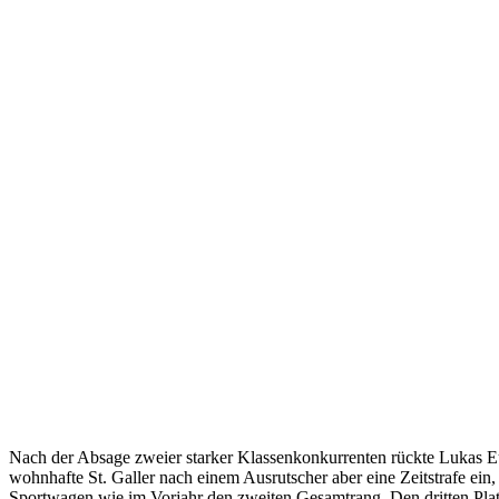
Nach der Absage zweier starker Klassenkonkurrenten rückte Lukas Eug
wohnhafte St. Galler nach einem Ausrutscher aber eine Zeitstrafe ei
Sportwagen wie im Vorjahr den zweiten Gesamtrang. Den dritten Platz