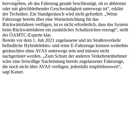
hervorgehen, ob das Fahrzeug gerade beschleunigt, ob es abbremst
oder mit gleichbleibender Geschwindigkeit unterwegs ist“, erklärt
der Techniker. Ein Standgeräusch wird nicht gefordert. „Wenn
Fahrzeuge bereits über eine Warneinrichtung für das
Rückwärtsfahren verfügen, ist es nicht erforderlich, dass das System
beim Rückwärtsfahren ein zusätzliches Schallzeichen erzeugt“, stellt
der ÖAMTC-Experte klar.
Bereits vor dem 1. Juli 2021 zugelassene und im Straßenverkehr
befindliche Hybridelektro- und reine E-Fahrzeuge können weiterhin
geräuschlos ohne AVAS unterwegs sein und müssen nicht
nachgerüstet werden. „Zum Schutz der anderen Verkehrsteilnehmer
wäre eine freiwillige Nachrüstung bereits zugelassener Fahrzeuge,
die noch nicht über AVAS verfügen, jedenfalls empfehlenswert“,
sagt Kaiser.
Keine Motor Freizeit Trends News mehr verpassen!
Jetzt Newsletter kostenlos abonnieren.
Wir respektieren den
Datenschutz
! Eine Abmeldung vom Newsletter
ist jederzeit möglich.