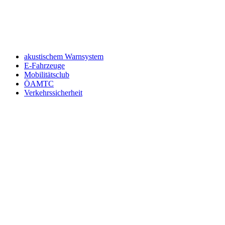
An welche Email-Adresse sollen wir die Motor Freizeit Trends
News senden?
Your email
johnsmith@example.com
Newsletter abonnieren
akustischem Warnsystem
E-Fahrzeuge
Mobilitätsclub
ÖAMTC
Verkehrssicherheit