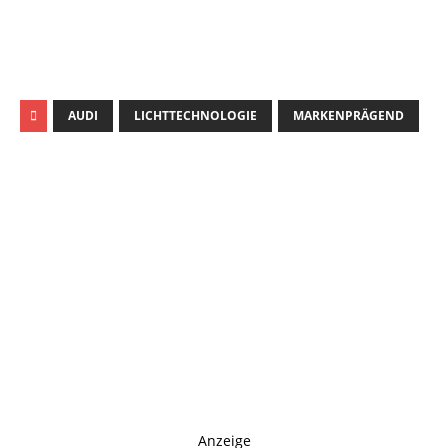
johnsmith@example.com
Your
email
Newsletter abonnieren
AUDI
LICHTTECHNOLOGIE
MARKENPRÄGEND
Anzeige