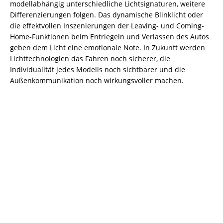
modellabhängig unterschiedliche Lichtsignaturen, weitere
Differenzierungen folgen. Das dynamische Blinklicht oder
die effektvollen Inszenierungen der Leaving- und Coming-
Home-Funktionen beim Entriegeln und Verlassen des Autos
geben dem Licht eine emotionale Note. In Zukunft werden
Lichttechnologien das Fahren noch sicherer, die
Individualität jedes Modells noch sichtbarer und die
Außenkommunikation noch wirkungsvoller machen.
Keine Motor Freizeit Trends News
mehr verpassen!
Jetzt Newsletter kostenlos abonnieren.
Wir respektieren den
Datenschutz
! Eine Abmeldung vom
Newsletter ist jederzeit möglich.
An welche Email-Adresse sollen wir die Motor Freizeit
Trends News senden?