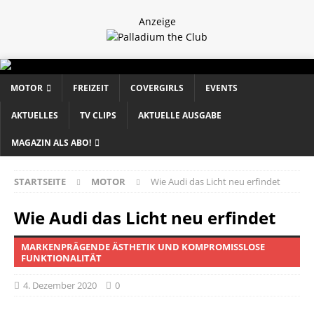
Anzeige
MOTOR
FREIZEIT
COVERGIRLS
EVENTS
AKTUELLES
TV CLIPS
AKTUELLE AUSGABE
MAGAZIN ALS ABO!
STARTSEITE
MOTOR
Wie Audi das Licht neu erfindet
Wie Audi das Licht neu erfindet
MARKENPRÄGENDE ÄSTHETIK UND KOMPROMISSLOSE
FUNKTIONALITÄT
4. Dezember 2020
0