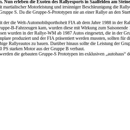
. Nun erleben die Exoten des Rallyesports in Saalfelden am Stein
 martialischer Motorleistung und irrsinniger Beschleunigung die Rallye
Gruppe S. Da die Gruppe-S-Prototypen nie an einer Rallye an den Start
t der die Welt-Automobilsporthoheit FIA ab dem Jahre 1988 in der Ral
Gruppe-B-Fahrzeugen kam, wurden diese mit Wirkung zum Saisonende 19
essen wurden in der Rallye-WM ab 1987 Autos eingesetzt, die in der G
are produziert und der FIA präsentiert werden mussten, sollten für di
ähige Rallyeautos zu bauen. Darüber hinaus sollte die Leistung der G
500 PS starken Motor aus der Gruppe B verbaut.
 werden die gebauten Gruppe-S Prototypen im exklusiven „autohaus“ d