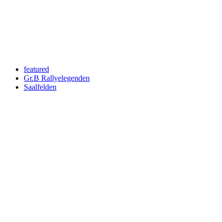
Wir respektieren den
Datenschutz
! Eine Abmeldung vom Newsletter is
An welche Email-Adresse sollen wir die Motor Freizeit Trends 
Your email
johnsmith@example.com
Newsletter abonnieren
featured
Gr.B Rallyelegenden
Saalfelden