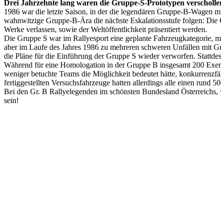
Drei Jahrzehnte lang waren die Gruppe-S-Prototypen verschollen
1986 war die letzte Saison, in der die legendären Gruppe-B-Wagen mit
wahnwitzige Gruppe-B-Ära die nächste Eskalationsstufe folgen: Die 
Werke verlassen, sowie der Weltöffentlichkeit präsentiert werden.
Die Gruppe S war im Rallyesport eine geplante Fahrzeugkategorie, mi
aber im Laufe des Jahres 1986 zu mehreren schweren Unfällen mit 
die Pläne für die Einführung der Gruppe S wieder verworfen. Stattd
Während für eine Homologation in der Gruppe B insgesamt 200 Exempl
weniger betuchte Teams die Möglichkeit bedeutet hätte, konkurrenzf
fertiggestellten Versuchsfahrzeuge hatten allerdings alle einen rund 
Bei den Gr. B Rallyelegenden im schönsten Bundesland Österreichs,
sein!