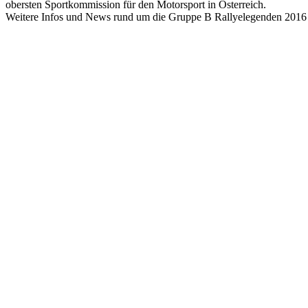
obersten Sportkommission für den Motorsport in Österreich.
Weitere Infos und News rund um die Gruppe B Rallyelegenden 2016
Keine Motor Freizeit Trends News mehr verpassen!
Jetzt Newsletter kostenlos abonnieren.