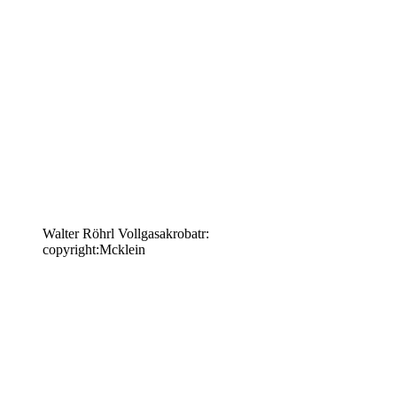
Walter Röhrl Vollgasakrobatr:
copyright:Mcklein
Keine Motor Freizeit Trends News mehr verpassen!
Jetzt Newsletter kostenlos abonnieren.
Wir respektieren den
Datenschutz
! Eine Abmeldung vom Newsletter
ist jederzeit möglich.