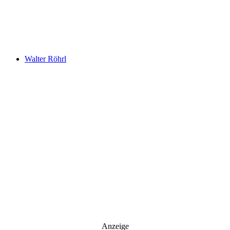
An welche Email-Adresse sollen wir die Motor Freizeit Trends
News senden?
Your email
johnsmith@example.com
Newsletter abonnieren
Walter Röhrl
Anzeige