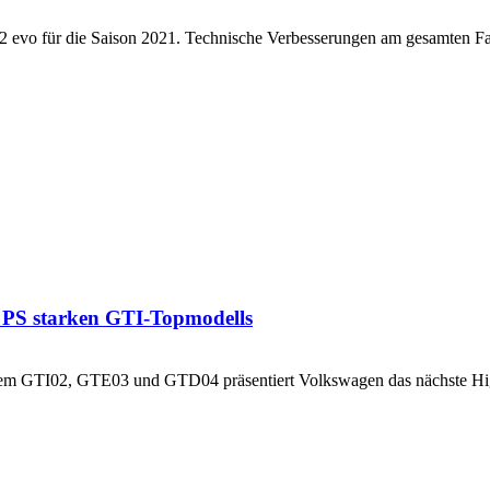
y2 evo für die Saison 2021. Technische Verbesserungen am gesamten Fa
0 PS starken GTI-Topmodells
 dem GTI02, GTE03 und GTD04 präsentiert Volkswagen das nächste High