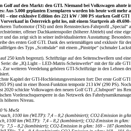
 Golf auf den Markt: den GTI. Niemand bei Volkswagen ahnte in 
 Aus 5.000 geplanten Exemplaren wurden bis heute weit mehr als 
“
01
– eine exklusive Edition des 221 kW / 300 PS starken Golf GTI
rverkauf in Österreich geht los, mit einem Startpreis ab 49.690
ärkeren Turbomotor (TSI) und dem Rennstrecken-Fahrprofil „Special“
durchströmter, offener Dachkantenspoiler (höherer Abtrieb) und eine eig
 und das zeigt sich in seiner individualisierten Ausstattung: Besonde
ibe des ersten Golf GTI. Dank des serienmäßigen und exklusiv für d
lfelgen des Typs „Scottsdale“ mit einem „Pinstripe“ (schmaler Lackstr
uf 250 km/h begrenzt). Schriftzüge auf den Seitenschwellern und eine
erie: die „IQ.Light – LED-Matrix-Scheinwerfer“ mit der für alle GTI t
en. Zur weiteren Veredelung gehören GTI-Schriftzüge in den Lehnen der
siert.
hste Kapitel der GTI-Hochleistungsversionen fort: Der erste Golf G
(265 PS) und in einer Boost-Funktion temporär 213 kW (290 PS). Noch
t 2020 schickte Volkswagen den neuen Golf GTI „Clubsport“ ins Renne
schen Vorderachsquersperre in das Netzwerk des Fahrdynamikmanagers 
ls höheres Niveau.
d 20 % MwSt
auch, l/100 km (WLTP): 7,4 – 8,2 (kombiniert); CO2-Emission in g/km
h, l/100 km (WLTP): 7,4 – 8,2 (kombiniert); CO2-Emission in g/km: 
): 7,5 – 8,2 (kombiniert); CO2-Emission in g/km: 169 – 187 (kombini