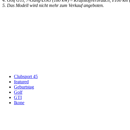
4. Golf GTI, 7-Gang-DSG (180 kW) – Kraftstoffverbrauch, l/100 km 
5. Das Modell wird nicht mehr zum Verkauf angeboten.
Keine Motor Freizeit Trends News mehr verpassen!
Jetzt Newsletter kostenlos abonnieren.
Wir respektieren den
Datenschutz
! Eine Abmeldung vom Newsletter is
An welche Email-Adresse sollen wir die Motor Freizeit Trends 
Your email
johnsmith@example.com
Newsletter abonnieren
Clubsport 45
featured
Geburtstag
Golf
GTI
Ikone