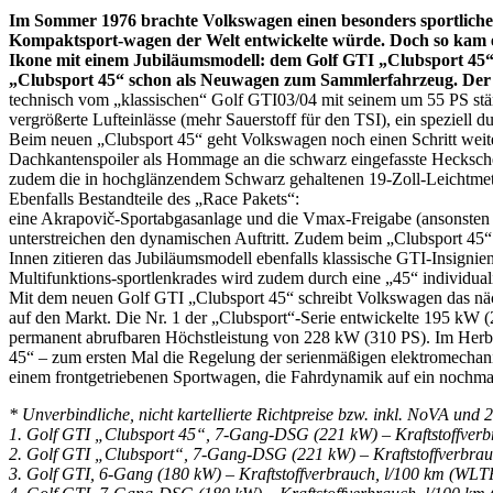
Im Sommer 1976 brachte Volkswagen einen besonders sportlichen
Kompaktsport-wagen der Welt entwickelte würde. Doch so kam es:
Ikone mit einem Jubiläumsmodell: dem Golf GTI „Clubsport 45
„Clubsport 45“ schon als Neuwagen zum Sammlerfahrzeug. Der Vo
technisch vom „klassischen“ Golf GTI03/04 mit seinem um 55 PS st
vergrößerte Lufteinlässe (mehr Sauerstoff für den TSI), ein speziell 
Beim neuen „Clubsport 45“ geht Volkswagen noch einen Schritt weiter
Dachkantenspoiler als Hommage an die schwarz eingefasste Hecksche
zudem die in hochglänzendem Schwarz gehaltenen 19-Zoll-Leichtmetal
Ebenfalls Bestandteile des „Race Pakets“:
eine Akrapovič-Sportabgasanlage und die Vmax-Freigabe (ansonsten a
unterstreichen den dynamischen Auftritt. Zudem beim „Clubsport 45“ S
Innen zitieren das Jubiläumsmodell ebenfalls klassische GTI-Insigni
Multifunktions-sportlenkrades wird zudem durch eine „45“ individuali
Mit dem neuen Golf GTI „Clubsport 45“ schreibt Volkswagen das näc
auf den Markt. Die Nr. 1 der „Clubsport“-Serie entwickelte 195 kW 
permanent abrufbaren Höchstleistung von 228 kW (310 PS). Im Herbs
45“ – zum ersten Mal die Regelung der serienmäßigen elektromechani
einem frontgetriebenen Sportwagen, die Fahrdynamik auf ein nochma
* Unverbindliche, nicht kartellierte Richtpreise bzw. inkl. NoVA un
1. Golf GTI „Clubsport 45“, 7-Gang-DSG (221 kW) – Kraftstoffverbr
2. Golf GTI „Clubsport“, 7-Gang-DSG (221 kW) – Kraftstoffverbrauc
3. Golf GTI, 6-Gang (180 kW) – Kraftstoffverbrauch, l/100 km (WLTP