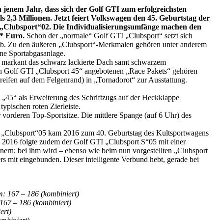
jenem Jahr, dass sich der Golf GTI zum erfolgreichsten
2,3 Millionen. Jetzt feiert Volkswagen den 45. Geburtstag der
 „Clubsport“
02
. Die Individualisierungsumfänge machen den
-* Euro.
Schon der „normale“ Golf GTI „Clubsport“ setzt sich
 ab. Zu den äußeren „Clubsport“-Merkmalen gehören unter anderem
ene Sportabgasanlage.
rs markant das schwarz lackierte Dach samt schwarzem
en Golf GTI „Clubsport 45“ angebotenen „Race Pakets“ gehören
eifen auf dem Felgenrand) in „Tornadorot“ zur Ausstattung.
 „45“ als Erweiterung des Schriftzugs auf der Heckklappe
ypischen roten Zierleiste.
 vorderen Top-Sportsitze. Die mittlere Spange (auf 6 Uhr) des
TI „Clubsport“05 kam 2016 zum 40. Geburtstag des Kultsportwagens
 2016 folgte zudem der Golf GTI „Clubsport S“05 mit einer
rn; bei ihm wird – ebenso wie beim nun vorgestellten „Clubsport
mit eingebunden. Dieser intelligente Verbund hebt, gerade bei
: 167 – 186 (kombiniert)
167 – 186 (kombiniert)
ert)