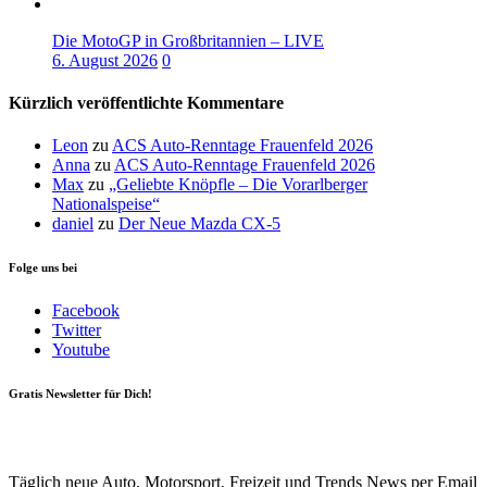
Die MotoGP in Großbritannien – LIVE
6. August 2026
0
Kürzlich veröffentlichte Kommentare
Leon
zu
ACS Auto-Renntage Frauenfeld 2026
Anna
zu
ACS Auto-Renntage Frauenfeld 2026
Max
zu
„Geliebte Knöpfle – Die Vorarlberger
Nationalspeise“
daniel
zu
Der Neue Mazda CX-5
Folge uns bei
Facebook
Twitter
Youtube
Gratis Newsletter für Dich!
Your email
johnsmith@example.com
Newsletter abonnieren
Täglich neue Auto, Motorsport, Freizeit und Trends News per Email