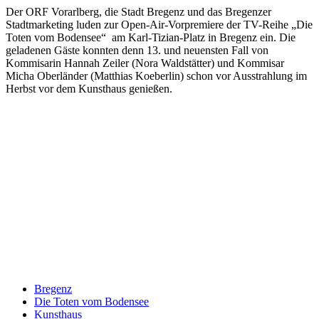
Der ORF Vorarlberg, die Stadt Bregenz und das Bregenzer
Stadtmarketing luden zur Open-Air-Vorpremiere der TV-Reihe „Die
Toten vom Bodensee“ am Karl-Tizian-Platz in Bregenz ein. Die
geladenen Gäste konnten denn 13. und neuensten Fall von
Kommisarin Hannah Zeiler (Nora Waldstätter) und Kommisar
Micha Oberländer (Matthias Koeberlin) schon vor Ausstrahlung im
Herbst vor dem Kunsthaus genießen.
Keine Motor Freizeit Trends News mehr verpassen!
Jetzt Newsletter kostenlos abonnieren.
Wir respektieren den
Datenschutz
! Eine Abmeldung vom Newsletter
ist jederzeit möglich.
An welche Email-Adresse sollen wir die Motor Freizeit Trends
News senden?
Your email
johnsmith@example.com
Newsletter abonnieren
Bregenz
Die Toten vom Bodensee
Kunsthaus