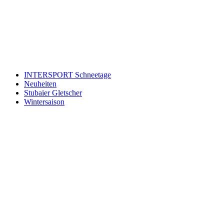
ist jederzeit möglich.
An welche Email-Adresse sollen wir die Motor Freizeit Trends
News senden?
Your email
johnsmith@example.com
Newsletter abonnieren
INTERSPORT Schneetage
Neuheiten
Stubaier Gletscher
Wintersaison