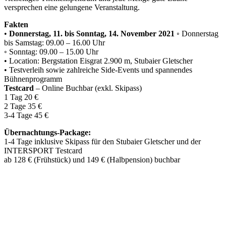
versprechen eine gelungene Veranstaltung.
Fakten
•
Donnerstag, 11. bis Sonntag, 14. November 2021
◦ Donnerstag
bis Samstag: 09.00 – 16.00 Uhr
◦ Sonntag: 09.00 – 15.00 Uhr
• Location: Bergstation Eisgrat 2.900 m, Stubaier Gletscher
• Testverleih sowie zahlreiche Side-Events und spannendes
Bühnenprogramm
Testcard
– Online Buchbar (exkl. Skipass)
1 Tag 20 €
2 Tage 35 €
3-4 Tage 45 €
Übernachtungs-Package:
1-4 Tage inklusive Skipass für den Stubaier Gletscher und der
INTERSPORT Testcard
ab 128 € (Frühstück) und 149 € (Halbpension) buchbar
Keine Motor Freizeit Trends News mehr verpassen!
Jetzt Newsletter kostenlos abonnieren.
Wir respektieren den
Datenschutz
! Eine Abmeldung vom Newsletter