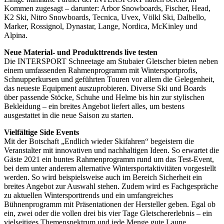
Kommen zugesagt – darunter: Arbor Snowboards, Fischer, Head,
K2 Ski, Nitro Snowboards, Tecnica, Uvex, Völkl Ski, Dalbello,
Marker, Rossignol, Dynastar, Lange, Nordica, McKinley und
Alpina.
Neue Material- und Produkttrends live testen
Die INTERSPORT Schneetage am Stubaier Gletscher bieten neben
einem umfassenden Rahmenprogramm mit Wintersportprofis,
Schnupperkursen und geführten Touren vor allem die Gelegenheit,
das neueste Equipment auszuprobieren. Diverse Ski und Boards
über passende Stöcke, Schuhe und Helme bis hin zur stylischen
Bekleidung – ein breites Angebot liefert alles, um bestens
ausgestattet in die neue Saison zu starten.
Vielfältige Side Events
Mit der Botschaft „Endlich wieder Skifahren“ begeistern die
Veranstalter mit innovativen und nachhaltigen Ideen. So erwartet die
Gäste 2021 ein buntes Rahmenprogramm rund um das Test-Event,
bei dem unter anderem alternative Wintersportaktivitäten vorgestellt
werden. So wird beispielsweise auch im Bereich Sicherheit ein
breites Angebot zur Auswahl stehen. Zudem wird es Fachgespräche
zu aktuellen Wintersporttrends und ein umfangreiches
Bühnenprogramm mit Präsentationen der Hersteller geben. Egal ob
ein, zwei oder die vollen drei bis vier Tage Gletschererlebnis – ein
vielseitiges Themenspektrum und jede Menge gute Laune