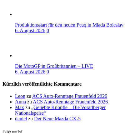
Produktionsstart für den neuen Peaq in Mladá Boleslav
6. August 2026
0
Die MotoGP in Großbritannien – LIVE
6. August 2026
0
Kürzlich veröffentlichte Kommentare
Leon
zu
ACS Auto-Renntage Frauenfeld 2026
Anna
zu
ACS Auto-Renntage Frauenfeld 2026
Max
zu
„Geliebte Knöpfle – Die Vorarlberger
Nationalspeise“
daniel
zu
Der Neue Mazda CX-5
Folge uns bei