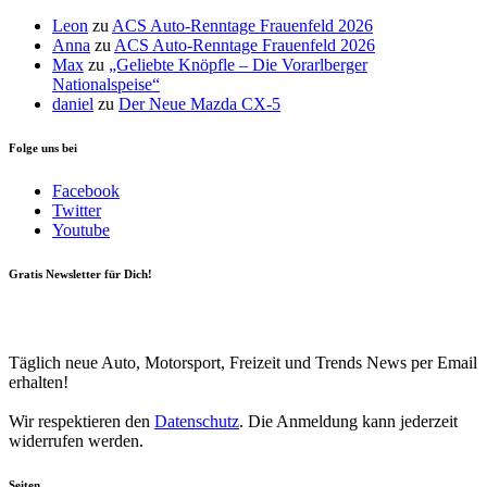
Leon
zu
ACS Auto-Renntage Frauenfeld 2026
Anna
zu
ACS Auto-Renntage Frauenfeld 2026
Max
zu
„Geliebte Knöpfle – Die Vorarlberger
Nationalspeise“
daniel
zu
Der Neue Mazda CX-5
Folge uns bei
Facebook
Twitter
Youtube
Gratis Newsletter für Dich!
Your email
johnsmith@example.com
Newsletter abonnieren
Täglich neue Auto, Motorsport, Freizeit und Trends News per Email
erhalten!
Wir respektieren den
Datenschutz
. Die Anmeldung kann jederzeit
widerrufen werden.
Seiten