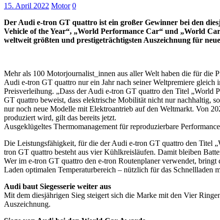
15. April 2022
Motor
0
Der Audi e-tron GT quattro ist ein großer Gewinner bei den die
Vehicle of the Year“, „World Performance Car“ und „World Car 
weltweit größten und prestigeträchtigsten Auszeichnung für neue
Mehr als 100 Motorjournalist_innen aus aller Welt haben die für die 
Audi e-tron GT quattro nur ein Jahr nach seiner Weltpremiere gleich 
Preisverleihung. „Dass der Audi e-tron GT quattro den Titel „World 
GT quattro beweist, dass elektrische Mobilität nicht nur nachhaltig, 
nur noch neue Modelle mit Elektroantrieb auf den Weltmarkt. Von 202
produziert wird, gilt das bereits jetzt.
Ausgeklügeltes Thermomanagement für reproduzierbare Performance
Die Leistungsfähigkeit, für die der Audi e-tron GT quattro den Tit
tron GT quattro besteht aus vier Kühlkreisläufen. Damit bleiben Batt
Wer im e-tron GT quattro den e-tron Routenplaner verwendet, bringt 
Laden optimalen Temperaturbereich – nützlich für das Schnellladen m
Audi baut Siegesserie weiter aus
Mit dem diesjährigen Sieg steigert sich die Marke mit den Vier Ringen 
Auszeichnung.