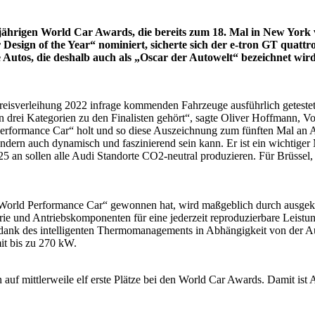
sjährigen World Car Awards, die bereits zum 18. Mal in New York v
Design of the Year“ nominiert, sicherte sich der e-tron GT quat
 Autos, die deshalb auch als „Oscar der Autowelt“ bezeichnet wird
Preisverleihung 2022 infrage kommenden Fahrzeuge ausführlich getestet
in drei Kategorien zu den Finalisten gehört“, sagte Oliver Hoffmann, 
Performance Car“ holt und so diese Auszeichnung zum fünften Mal an Au
sondern auch dynamisch und faszinierend sein kann. Er ist ein wichtiger
5 an sollen alle Audi Standorte CO2-neutral produzieren. Für Brüssel
el „World Performance Car“ gewonnen hat, wird maßgeblich durch ausge
erie und Antriebskomponenten für eine jederzeit reproduzierbare Leistu
dank des intelligenten Thermomanagements in Abhängigkeit von der Auß
it bis zu 270 kW.
auf mittlerweile elf erste Plätze bei den World Car Awards. Damit ist A