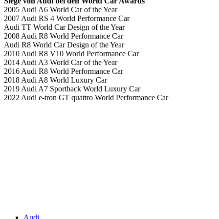
Siege von Audi bei den World Car Awards
2005 Audi A6 World Car of the Year
2007 Audi RS 4 World Performance Car
Audi TT World Car Design of the Year
2008 Audi R8 World Performance Car
Audi R8 World Car Design of the Year
2010 Audi R8 V10 World Performance Car
2014 Audi A3 World Car of the Year
2016 Audi R8 World Performance Car
2018 Audi A8 World Luxury Car
2019 Audi A7 Sportback World Luxury Car
2022 Audi e-tron GT quattro World Performance Car
Keine Motor Freizeit Trends News mehr verpassen!
Jetzt Newsletter kostenlos abonnieren.
Wir respektieren den
Datenschutz
! Eine Abmeldung vom Newsletter is
An welche Email-Adresse sollen wir die Motor Freizeit Trends 
Your email
johnsmith@example.com
Newsletter abonnieren
Audi