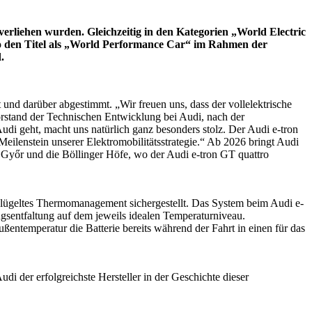
erliehen wurden. Gleichzeitig in den Kategorien „World Electric
tro den Titel als „World Performance Car“ im Rahmen der
.
 und darüber abgestimmt. „Wir freuen uns, dass der vollelektrische
Vorstand der Technischen Entwicklung bei Audi, nach der
di geht, macht uns natürlich ganz besonders stolz. Der Audi e-tron
 Meilenstein unserer Elektromobilitätsstrategie.“ Ab 2026 bringt Audi
, Győr und die Böllinger Höfe, wo der Audi e-tron GT quattro
klügeltes Thermomanagement sichergestellt. Das System beim Audi e-
ngsentfaltung auf dem jeweils idealen Temperaturniveau.
entemperatur die Batterie bereits während der Fahrt in einen für das
udi der erfolgreichste Hersteller in der Geschichte dieser