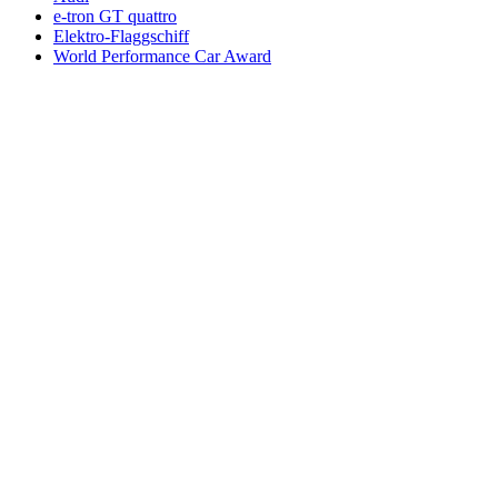
e-tron GT quattro
Elektro-Flaggschiff
World Performance Car Award