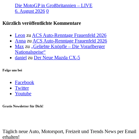
Die MotoGP in Großbritannien – LIVE
6. August 2026
0
Kürzlich veröffentlichte Kommentare
Leon
zu
ACS Auto-Renntage Frauenfeld 2026
Anna
zu
ACS Auto-Renntage Frauenfeld 2026
Max
zu
„Geliebte Knöpfle – Die Vorarlberger
Nationalspeise“
daniel
zu
Der Neue Mazda CX-5
Folge uns bei
Facebook
Twitter
Youtube
Gratis Newsletter für Dich!
Your email
johnsmith@example.com
Newsletter abonnieren
Täglich neue Auto, Motorsport, Freizeit und Trends News per Email
erhalten!