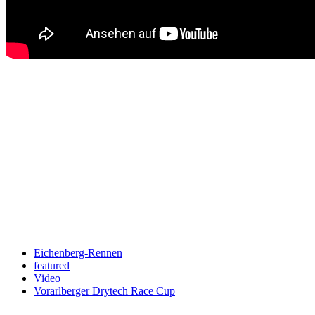
Keine Motor Freizeit Trends News mehr verpassen!
Jetzt Newsletter kostenlos abonnieren.
Wir respektieren den
Datenschutz
! Eine Abmeldung vom Newsletter
ist jederzeit möglich.
An welche Email-Adresse sollen wir die Motor Freizeit Trends
News senden?
Your email
johnsmith@example.com
Newsletter abonnieren
Eichenberg-Rennen
featured
Video
Vorarlberger Drytech Race Cup