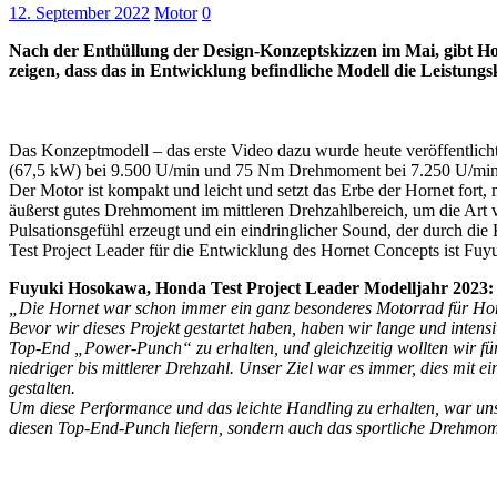
12. September 2022
Motor
0
Nach der Enthüllung der Design-Konzeptskizzen im Mai, gibt Ho
zeigen, dass das in Entwicklung befindliche Modell die Leistungs
Das Konzeptmodell – das erste Video dazu wurde heute veröffentlich
(67,5 kW) bei 9.500 U/min und 75 Nm Drehmoment bei 7.250 U/min
Der Motor ist kompakt und leicht und setzt das Erbe der Hornet for
äußerst gutes Drehmoment im mittleren Drehzahlbereich, um die Art
Pulsationsgefühl erzeugt und ein eindringlicher Sound, der durch di
Test Project Leader für die Entwicklung des Hornet Concepts ist F
Fuyuki Hosokawa, Honda Test Project Leader Modelljahr 2023:
„Die Hornet war schon immer ein ganz besonderes Motorrad für Hon
Bevor wir dieses Projekt gestartet haben, haben wir lange und inten
Top-End „Power-Punch“ zu erhalten, und gleichzeitig wollten wir fü
niedriger bis mittlerer Drehzahl. Unser Ziel war es immer, dies mit 
gestalten.
Um diese Performance und das leichte Handling zu erhalten, war uns 
diesen Top-End-Punch liefern, sondern auch das sportliche Drehmome
Keine Motor Freizeit Trends News mehr verpassen!