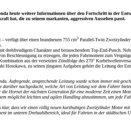
nda heute weitere Informationen über den Fortschritt in der Ent
kraft hat, die zu seinem markanten, aggressiven Aussehen passt.
3
t – verfügt über einen brandneuen 755 cm
Parallel-Twin Zweizylinder
.
t, mit drehfreudigem Charakter und berauschendem Top-End-Punch. Nebe
 von Beschleunigung zu erzeugen, die jeden Fahrmoment zum Vergnüge
e Kombination aus der versetzten Zündfolge des 270° Kurbelwellenversa
uyuki Hosokawa, zu seinen jüngsten Aufgaben gehört die Leitung der 
da. Aufregende, ansprechende Leistung wurde schon immer mit gesch
siv darüber nachgedacht, welche Art von Leistung wir dem Fahrer biete
r die Hornet der nächsten Generation für eine moderne Zeit einen Mot
einem möglichst leichten und agilen Handling abzustimmen, um jede Fah
klar, dass wir einen völlig neuen kurzhubigen Zweizylinder Motor mit
nt im unteren Drehzahlbereich, ideal für Fahrten in der städtischen