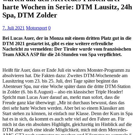
harte Wochen in Serie: DTM Lausitz, 24h
Spa, DTM Zolder
7. Juli 2021
Motorsport
0
Bei Lucas Auer, der in Monza mit einem dritten Platz gut in die
DTM 2021 gestartet ist, gibt es eine weitere erfreuliche
Nachricht zu vermelden: Der Tiroler wurde vom französischen
Team AKKA ASP für die 24-Stunden von Spa verpflichtet.
Heißt für Auer, dass er Ende Juli ein wahres Monster-Programm zu
absolvieren hat. Die Fakten dazu: Zweites DTM-Wochenende am
Lausitzring vom 23. bis 25. Juli, drei Tage später beginnt das
Abenteuer Spa, nur eine Woche später dann die dritte DTM-Station
in Zolder (6. bis 8.August) – also ein klassischer Triple Header!
Spricht man Lucas Auer darauf an, merkt man sofort, dass die
Freude ganz klar überwiegt: „Mir ist durchaus bewusst, dass das
drei sehr harte Wochen werden. Aber bei so einem Klassiker am
Start stehen zu können, ist einfach nur Klasse. Denn der Kurs in Spa
hat es in sich, da kommt es auch sehr viel auf den Fahrer an. Für
mich ist das ein absolutes Highlight, gleichzeitig im Hinblick auf die
DTM aber auch eine ideale Möglichkeit, mich mit dem Mercedes-