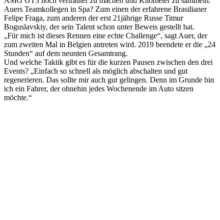
AMG GT3 noch vertrauter zu machen und Kilometer zu sammeln.“
Auers Teamkollegen in Spa? Zum einen der erfahrene Brasilianer
Felipe Fraga, zum anderen der erst 21jährige Russe Timur
Boguslavskiy, der sein Talent schon unter Beweis gestellt hat.
„Für mich ist dieses Rennen eine echte Challenge“, sagt Auer, der
zum zweiten Mal in Belgien antreten wird. 2019 beendete er die „24
Stunden“ auf dem neunten Gesamtrang.
Und welche Taktik gibt es für die kurzen Pausen zwischen den drei
Events? „Einfach so schnell als möglich abschalten und gut
regenerieren. Das sollte mir auch gut gelingen. Denn im Grunde bin
ich ein Fahrer, der ohnehin jedes Wochenende im Auto sitzen
möchte.“
Keine Motor Freizeit Trends News mehr verpassen!
Jetzt Newsletter kostenlos abonnieren.
Wir respektieren den
Datenschutz
! Eine Abmeldung vom Newsletter
ist jederzeit möglich.
An welche Email-Adresse sollen wir die Motor Freizeit Trends
News senden?
Your email
johnsmith@example.com
Newsletter abonnieren