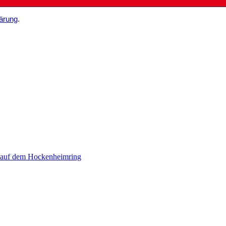
ärung
.
 auf dem Hockenheimring