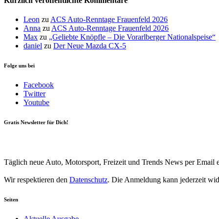
Kürzlich veröffentlichte Kommentare
Leon
zu
ACS Auto-Renntage Frauenfeld 2026
Anna
zu
ACS Auto-Renntage Frauenfeld 2026
Max
zu
„Geliebte Knöpfle – Die Vorarlberger Nationalspeise“
daniel
zu
Der Neue Mazda CX-5
Folge uns bei
Facebook
Twitter
Youtube
Gratis Newsletter für Dich!
Your email
johnsmith@example.com
Newsletter abonnieren
Täglich neue Auto, Motorsport, Freizeit und Trends News per Email e
Wir respektieren den
Datenschutz
. Die Anmeldung kann jederzeit wi
Seiten
Aktuelle Ausgabe