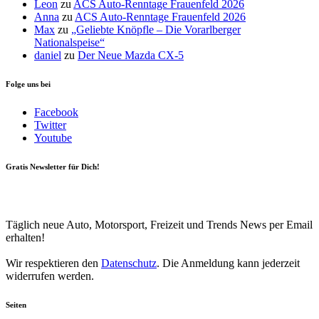
Leon
zu
ACS Auto-Renntage Frauenfeld 2026
Anna
zu
ACS Auto-Renntage Frauenfeld 2026
Max
zu
„Geliebte Knöpfle – Die Vorarlberger
Nationalspeise“
daniel
zu
Der Neue Mazda CX-5
Folge uns bei
Facebook
Twitter
Youtube
Gratis Newsletter für Dich!
Your email
johnsmith@example.com
Newsletter abonnieren
Täglich neue Auto, Motorsport, Freizeit und Trends News per Email
erhalten!
Wir respektieren den
Datenschutz
. Die Anmeldung kann jederzeit
widerrufen werden.
Seiten