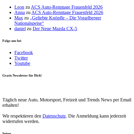
Leon
zu
ACS Auto-Renntage Frauenfeld 2026
Anna
zu
ACS Auto-Renntage Frauenfeld 2026
Max
zu
„Geliebte Knöpfle – Die Vorarlberger
Nationalspeise“
daniel
zu
Der Neue Mazda CX-5
Folge uns bei
Facebook
Twitter
Youtube
Gratis Newsletter für Dich!
Your email
johnsmith@example.com
Newsletter abonnieren
Täglich neue Auto, Motorsport, Freizeit und Trends News per Email
erhalten!
Wir respektieren den
Datenschutz
. Die Anmeldung kann jederzeit
widerrufen werden.
Seiten