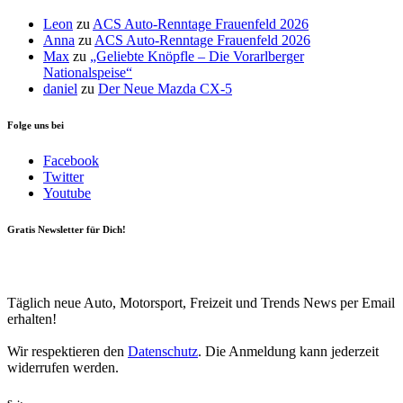
Leon
zu
ACS Auto-Renntage Frauenfeld 2026
Anna
zu
ACS Auto-Renntage Frauenfeld 2026
Max
zu
„Geliebte Knöpfle – Die Vorarlberger
Nationalspeise“
daniel
zu
Der Neue Mazda CX-5
Folge uns bei
Facebook
Twitter
Youtube
Gratis Newsletter für Dich!
Your email
johnsmith@example.com
Newsletter abonnieren
Täglich neue Auto, Motorsport, Freizeit und Trends News per Email
erhalten!
Wir respektieren den
Datenschutz
. Die Anmeldung kann jederzeit
widerrufen werden.