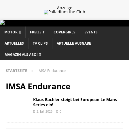
Anzeige
MOTOR
FREIZEIT
COVERGIRLS
EVENTS
AKTUELLES
TV CLIPS
AKTUELLE AUSGABE
MAGAZIN ALS ABO!
STARTSEITE
IMSA Endurance
IMSA Endurance
Klaus Bachler steigt bei European Le Mans
Series ein!
2. Juli 2026
0