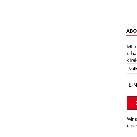
ABO
Mit 
erhä
direk
Wir 
unse