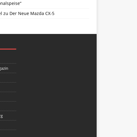
nalspeise“
l
zu
Der Neue Mazda CX-5
gazin
rg