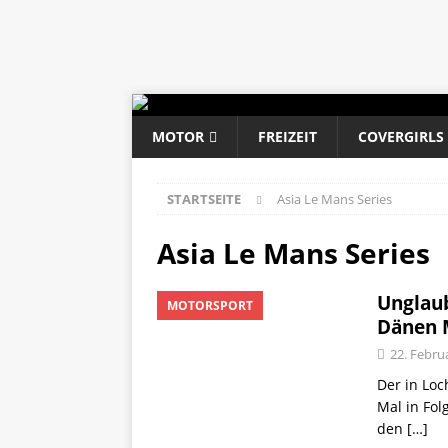
MOTOR
FREIZEIT
COVERGIRLS
STARTSEITE
Asia Le Mans Series
Asia Le Mans Series
Unglaub
MOTORSPORT
Dänen 
22. Febru
Der in Loc
Mal in Fol
den
[…]