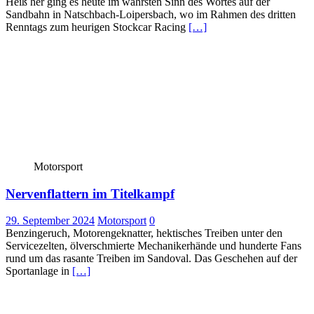
Heiß her ging es heute im wahrsten Sinn des Wortes auf der
Sandbahn in Natschbach-Loipersbach, wo im Rahmen des dritten
Renntags zum heurigen Stockcar Racing
[…]
Motorsport
Nervenflattern im Titelkampf
29. September 2024
Motorsport
0
Benzingeruch, Motorengeknatter, hektisches Treiben unter den
Servicezelten, ölverschmierte Mechanikerhände und hunderte Fans
rund um das rasante Treiben im Sandoval. Das Geschehen auf der
Sportanlage in
[…]