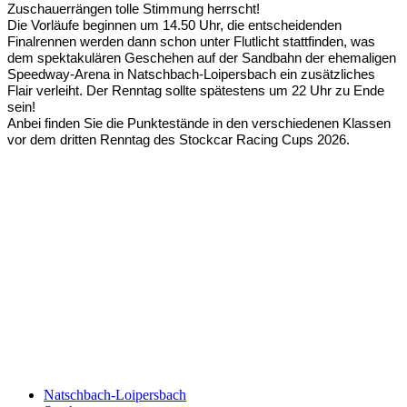
Zuschauerrängen tolle Stimmung herrscht!
Die Vorläufe beginnen um 14.50 Uhr, die entscheidenden
Finalrennen werden dann schon unter Flutlicht stattfinden, was
dem spektakulären Geschehen auf der Sandbahn der ehemaligen
Speedway-Arena in Natschbach-Loipersbach ein zusätzliches
Flair verleiht. Der Renntag sollte spätestens um 22 Uhr zu Ende
sein!
Anbei finden Sie die Punktestände in den verschiedenen Klassen
vor dem dritten Renntag des Stockcar Racing Cups 2026.
Keine Motor Freizeit Trends News mehr verpassen!
Jetzt Newsletter kostenlos abonnieren.
Wir respektieren den
Datenschutz
! Eine Abmeldung vom Newsletter
ist jederzeit möglich.
An welche Email-Adresse sollen wir die Motor Freizeit Trends
News senden?
Your email
johnsmith@example.com
Newsletter abonnieren
Natschbach-Loipersbach