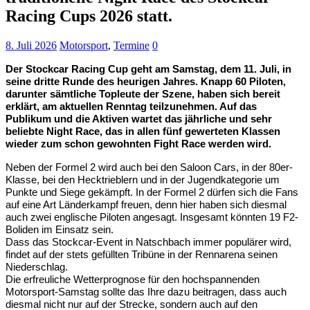
Racing Cups 2026 statt.
8. Juli 2026
Motorsport
,
Termine
0
Der Stockcar Racing Cup geht am Samstag, dem 11. Juli, in
seine dritte Runde des heurigen Jahres. Knapp 60 Piloten,
darunter sämtliche Topleute der Szene, haben sich bereit
erklärt, am aktuellen Renntag teilzunehmen. Auf das
Publikum und die Aktiven wartet das jährliche und sehr
beliebte Night Race, das in allen fünf gewerteten Klassen
wieder zum schon gewohnten Fight Race werden wird.
Neben der Formel 2 wird auch bei den Saloon Cars, in der 80er-
Klasse, bei den Hecktrieblern und in der Jugendkategorie um
Punkte und Siege gekämpft. In der Formel 2 dürfen sich die Fans
auf eine Art Länderkampf freuen, denn hier haben sich diesmal
auch zwei englische Piloten angesagt. Insgesamt könnten 19 F2-
Boliden im Einsatz sein.
Dass das Stockcar-Event in Natschbach immer populärer wird,
findet auf der stets gefüllten Tribüne in der Rennarena seinen
Niederschlag.
Die erfreuliche Wetterprognose für den hochspannenden
Motorsport-Samstag sollte das Ihre dazu beitragen, dass auch
diesmal nicht nur auf der Strecke, sondern auch auf den