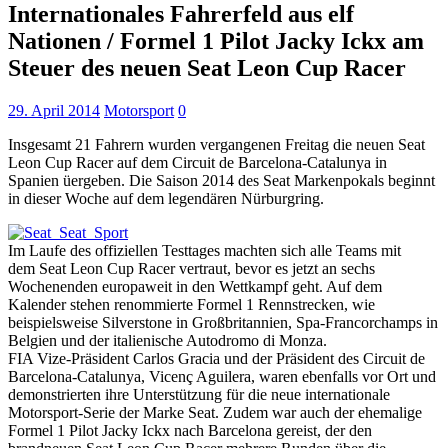
Internationales Fahrerfeld aus elf
Nationen / Formel 1 Pilot Jacky Ickx am
Steuer des neuen Seat Leon Cup Racer
29. April 2014
Motorsport
0
Insgesamt 21 Fahrern wurden vergangenen Freitag die neuen Seat
Leon Cup Racer auf dem Circuit de Barcelona-Catalunya in
Spanien üergeben. Die Saison 2014 des Seat Markenpokals beginnt
in dieser Woche auf dem legendären Nürburgring.
Im Laufe des offiziellen Testtages machten sich alle Teams mit
dem Seat Leon Cup Racer vertraut, bevor es jetzt an sechs
Wochenenden europaweit in den Wettkampf geht. Auf dem
Kalender stehen renommierte Formel 1 Rennstrecken, wie
beispielsweise Silverstone in Großbritannien, Spa-Francorchamps in
Belgien und der italienische Autodromo di Monza.
FIA Vize-Präsident Carlos Gracia und der Präsident des Circuit de
Barcelona-Catalunya, Vicenç Aguilera, waren ebenfalls vor Ort und
demonstrierten ihre Unterstützung für die neue internationale
Motorsport-Serie der Marke Seat. Zudem war auch der ehemalige
Formel 1 Pilot Jacky Ickx nach Barcelona gereist, der den