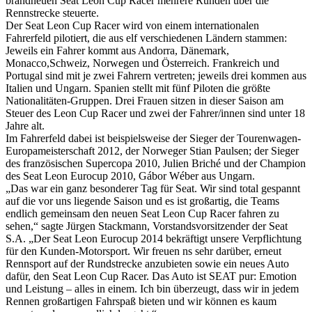
brandneuen Seat Leon Cup Racer mehrere Runden über die
Rennstrecke steuerte.
Der Seat Leon Cup Racer wird von einem internationalen
Fahrerfeld pilotiert, die aus elf verschiedenen Ländern stammen:
Jeweils ein Fahrer kommt aus Andorra, Dänemark,
Monacco,Schweiz, Norwegen und Österreich. Frankreich und
Portugal sind mit je zwei Fahrern vertreten; jeweils drei kommen aus
Italien und Ungarn. Spanien stellt mit fünf Piloten die größte
Nationalitäten-Gruppen. Drei Frauen sitzen in dieser Saison am
Steuer des Leon Cup Racer und zwei der Fahrer/innen sind unter 18
Jahre alt.
Im Fahrerfeld dabei ist beispielsweise der Sieger der Tourenwagen-
Europameisterschaft 2012, der Norweger Stian Paulsen; der Sieger
des französischen Supercopa 2010, Julien Briché und der Champion
des Seat Leon Eurocup 2010, Gábor Wéber aus Ungarn.
„Das war ein ganz besonderer Tag für Seat. Wir sind total gespannt
auf die vor uns liegende Saison und es ist großartig, die Teams
endlich gemeinsam den neuen Seat Leon Cup Racer fahren zu
sehen,“ sagte Jürgen Stackmann, Vorstandsvorsitzender der Seat
S.A. „Der Seat Leon Eurocup 2014 bekräftigt unsere Verpflichtung
für den Kunden-Motorsport. Wir freuen ns sehr darüber, erneut
Rennsport auf der Rundstrecke anzubieten sowie ein neues Auto
dafür, den Seat Leon Cup Racer. Das Auto ist SEAT pur: Emotion
und Leistung – alles in einem. Ich bin überzeugt, dass wir in jedem
Rennen großartigen Fahrspaß bieten und wir können es kaum