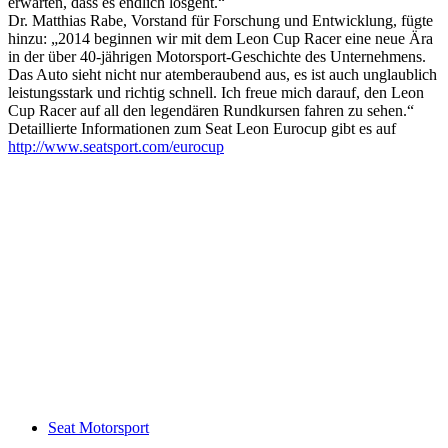
erwarten, dass es endlich losgeht.“
Dr. Matthias Rabe, Vorstand für Forschung und Entwicklung, fügte
hinzu: „2014 beginnen wir mit dem Leon Cup Racer eine neue Ära
in der über 40-jährigen Motorsport-Geschichte des Unternehmens.
Das Auto sieht nicht nur atemberaubend aus, es ist auch unglaublich
leistungsstark und richtig schnell. Ich freue mich darauf, den Leon
Cup Racer auf all den legendären Rundkursen fahren zu sehen.“
Detaillierte Informationen zum Seat Leon Eurocup gibt es auf
http://www.seatsport.com/eurocup
Keine Motor Freizeit Trends News mehr verpassen!
Jetzt Newsletter kostenlos abonnieren.
Wir respektieren den
Datenschutz
! Eine Abmeldung vom Newsletter
ist jederzeit möglich.
An welche Email-Adresse sollen wir die Motor Freizeit Trends
News senden?
Your email
johnsmith@example.com
Newsletter abonnieren
Seat Motorsport